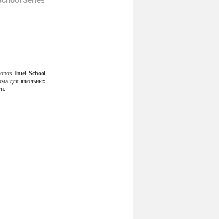
School Series
топов
Intel School
орма для школьных
ти.