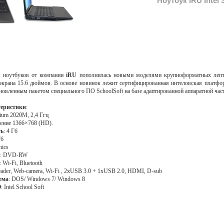
Ноутбук iRU Intel 
 ноутбуков от компании
iRU
пополнилась новыми моделями крупноформатных леп
экрана 15.6 дюймов. В основе новинок лежит сертифицированная интеловская платф
новленным пакетом специального ПО SchoolSoft на базе адаптированной аппаратной час
теристики
:
ntium 2020M, 2,4 Ггц
ешение 1366×768 (HD).
ть
: 4 Гб
Гб
hics
: DVD-RW
: Wi-Fi, Bluetooth
eader, Web-camera, Wi-Fi , 2хUSB 3.0 + 1xUSB 2.0, HDMI, D-sub
ема
: DOS/ Windows 7/ Windows 8
О
: Intel School Soft