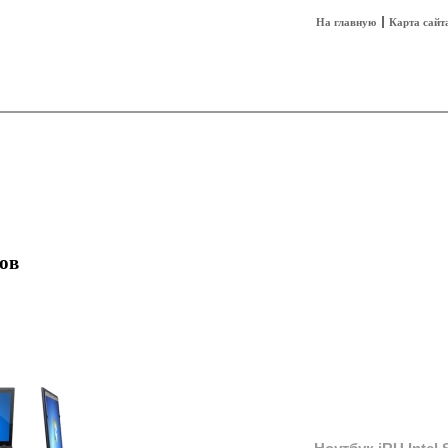
На главную
Карта сайт
sh
Техника
Технологии
Технобизнес
ов