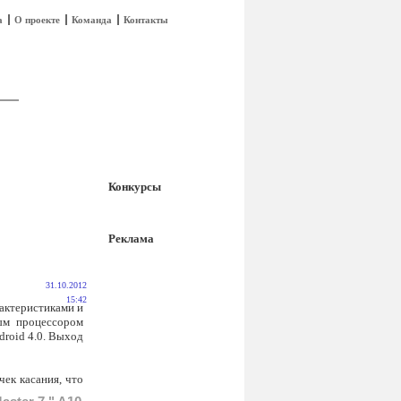
а
О проекте
Команда
Контакты
Конкурсы
Реклама
31.10.2012
15:42
актеристиками и
ым процессором
droid 4.0. Выход
чек касания, что