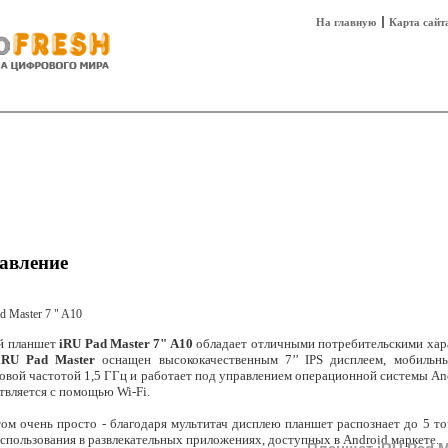
На главную
Карта сайт
sh
Техника
Технологии
Технобизнес
авление
й планшет
iRU Pad Master 7" A10
обладает отличными потребительскими хар
i
RU Pad Master
оснащен высококачественным 7’’ IPS дисплеем, мобильн
товой частотой 1,5 ГГц и работает под управлением операционной системы An
твляется с помощью Wi-Fi.
ом очень просто - благодаря мультитач дисплею планшет распознает до 5 то
использования в развлекательных приложениях, доступных в Android маркете.