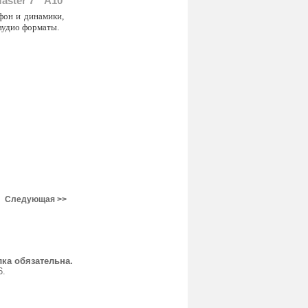
ster 7 " A10
фон и динамики,
аудио форматы.
Следующая >>
ка обязательна.
6.