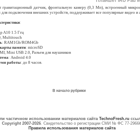
Планшет iRU Pad Ma
 гравитационный датчик, фронтальную камеру (0,3 Мп), встроенный микро
для подключения внешних устройств, поддерживает все популярные видео и 
ктеристики
:
ip A10 1.5 Ггц
0, Multitouch
ь
: RAM1Gb/ROM4Gb
карты памяти
: microSD
MI, Mini USB 2.0, Разъем для наушников
тема
: Android 4.0
емя работы
: до 8 часов.
В начало рубрики
ли частичном использовании материалов сайта
TechnoFresh.ru
ссыл
Copyright 2007-2026
. Свидетельство о регистрации СМИ № ФС 77-2966
Правила использования материалов сайта