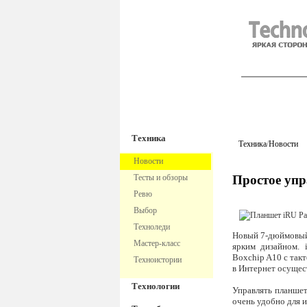
TechnoFre
Техника
Техника
/
Новости
Новости
Тесты и обзоры
Простое упр
Ревю
Выбор
Техноледи
Новый 7-дюймовы
Мастер-класс
ярким дизайном. 
Boxchip A10 с так
Техноистории
в Интернет осущес
Технологии
Управлять планшет
очень удобно для 