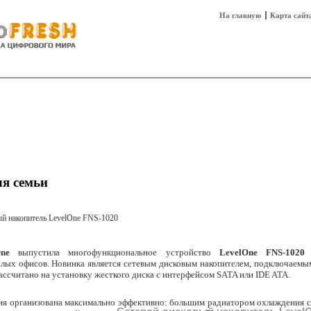
На главную
Карта сайт
sh
Техника
Технологии
Технобизнес
ля семьи
One
выпустила многофункциональное устройство
LevelOne FNS-1020
д
алых офисов. Новинка является сетевым дисковым накопителем, подключаемым
рассчитано на установку жесткого диска с интерфейсом SATA или IDE ATA.
ия организована максимально эффективно: большим радиатором охлаждения 