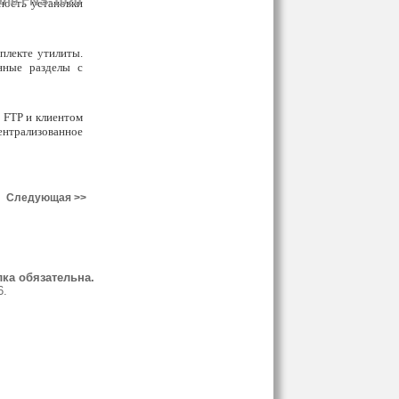
One FNS-1020
ность установки
плекте утилиты.
нные разделы с
 FTP и клиентом
ентрализованное
Следующая >>
ка обязательна.
6.