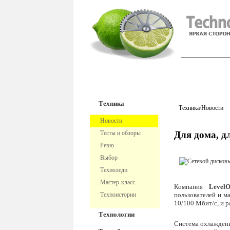
TechnoFre
Техника
Техника
/
Новости
Новости
Тесты и обзоры
Для дома, д
Ревю
Выбор
Техноледи
Мастер-класс
Компания
Level
Техноистории
пользователей и м
10/100 Мбит/с, и 
Технологии
Система охлажден