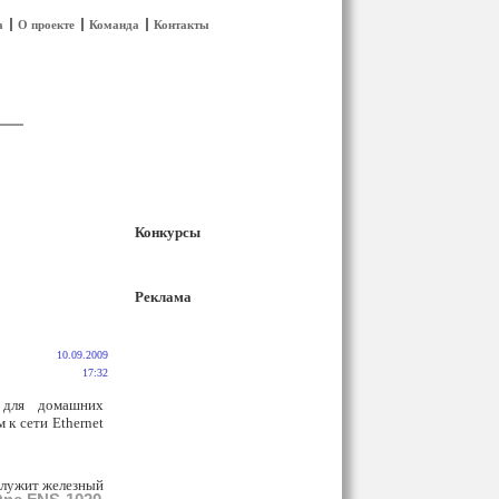
а
О проекте
Команда
Контакты
Конкурсы
Реклама
10.09.2009
17:32
ля домашних
 к сети Ethernet
служит железный