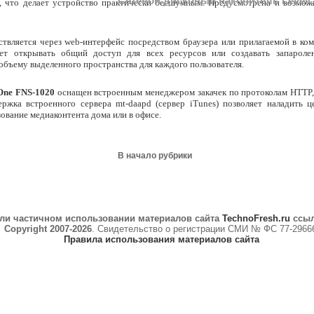
Сетевой дисковый накопитель Level
а, что делает устройство практически бесшумным. Предусмотрена и возмож
твляется через web-интерфейс посредством браузера или прилагаемой в ком
ет открывать общий доступ для всех ресурсов или создавать запароле
объему выделенного пространства для каждого пользователя.
One FNS-1020
оснащен встроенным менеджером закачек по протоколам HTTP,
держка встроенного сервера mt-daapd (сервер iTunes) позволяет наладить ц
ование медиаконтента дома или в офисе.
В начало рубрики
ли частичном использовании материалов сайта
TechnoFresh.ru
ссыл
Copyright 2007-2026
. Свидетельство о регистрации СМИ № ФС 77-2966
Правила использования материалов сайта