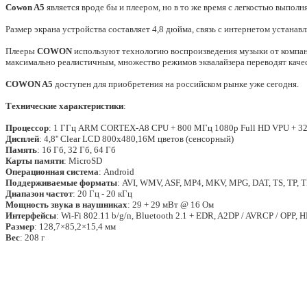
Cowon A5
является вроде бы и плеером, но в то же время с легкостью выпол
Размер экрана устройства составляет 4,8 дюйма, связь с интернетом устанавл
Плееры
COWON
используют технологию воспроизведения музыки от компании
максимально реалистичным, множество режимов эквалайзера переводят качес
COWON A5
доступен для приобретения на российском рынке уже сегодня.
Технические характеристики
:
Процессор
: 1 ГГц ARM CORTEX-A8 CPU + 800 МГц 1080p Full HD VPU + 3
Дисплей
: 4,8'' Clear LCD 800x480,16M цветов (сенсорный)
Память
: 16 Гб, 32 Гб, 64 Гб
Карты памяти
: MicroSD
Операционная система
: Android
Поддерживаемые форматы
: AVI, WMV, ASF, MP4, MKV, MPG, DAT, TS, TP, 
Диапазон частот
: 20 Гц - 20 кГц
Мощность звука в наушниках
: 29 + 29 мВт @ 16 Ом
Интерфейсы
: Wi-Fi 802.11 b/g/n, Bluetooth 2.1 + EDR, A2DP / AVRCP / OPP, 
Размер
: 128,7×85,2×15,4 мм
Вес
: 208 г