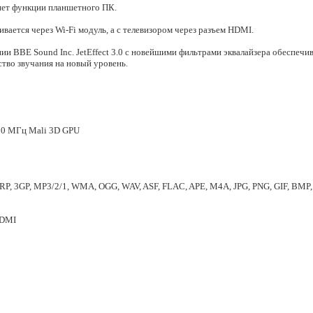
няет функции планшетного ПК.
ивается через Wi-Fi модуль, а с телевизором через разъем HDMI.
 BBE Sound Inc. JetEffect 3.0 с новейшими фильтрами эквалайзера обеспечива
тво звучания на новый уровень.
20 МГц Mali 3D GPU
TRP, 3GP, MP3/2/1, WMA, OGG, WAV, ASF, FLAC, APE, M4A, JPG, PNG, GIF, BMP
HDMI