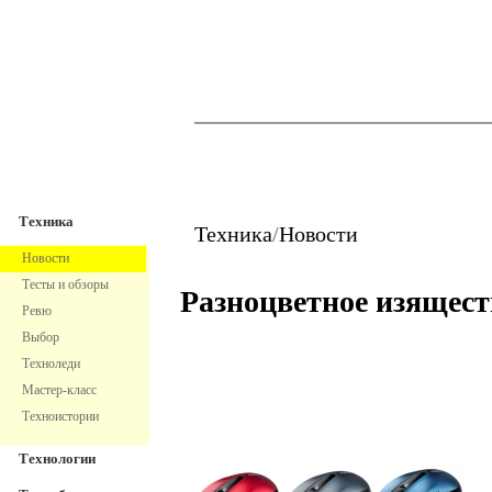
TechnoFresh
Техника
Техника
Техника
/
Новости
Новости
Тесты и обзоры
Разноцветное изящест
Ревю
Выбор
Техноледи
Мастер-класс
Техноистории
Технологии