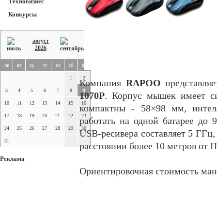
Технобизнес
Конкурсы
август
2026
пн
вт
ср
чт
пт
сб
вс
1
2
Компания
RAPOO
представля
3
4
5
6
7
8
9
1070P
. Корпус мышек имеет с
10
11
12
13
14
15
16
компактны - 58×98 мм, интел
17
18
19
20
21
22
23
работать на одной батарее до 
24
25
26
27
28
29
30
USB-ресивера составляет 5 ГГц, 
31
расстоянии более 10 метров от П
Реклама
Ориентировочная стоимость мани