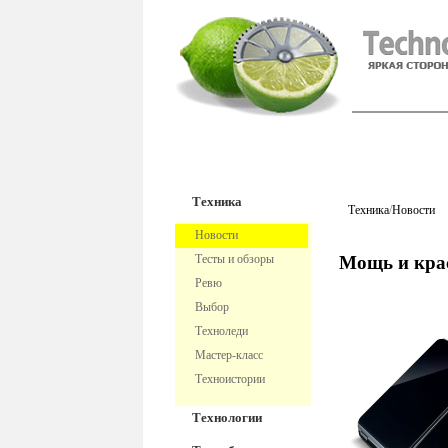
TechnoFre
Техника
Техника
/
Новости
Новости
Тесты и обзоры
Мощь и кра
Ревю
Выбор
Техноледи
Мастер-класс
Техноистории
Технологии