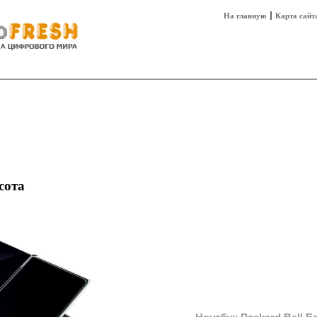
На главную
Карта сайт
sh
Техника
Технологии
Технобизнес
сота