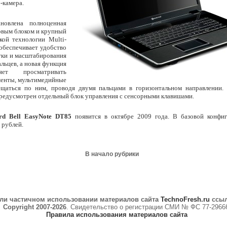
-камера.
новлена полноценная
овым блоком и крупный
кой технологии Multi-
обеспечивает удобство
тки и масштабирования
льцев, а новая функция
яет просматривать
менты, мультимедийные
щаться по ним, проводя двумя пальцами в горизонтальном направлении.
едусмотрен отдельный блок управления с сенсорными клавишами.
rd Bell EasyNote DT85
появится в октябре 2009 года. В базовой конфиг
 рублей.
В начало рубрики
ли частичном использовании материалов сайта
TechnoFresh.ru
ссыл
Copyright 2007-2026
. Свидетельство о регистрации СМИ № ФС 77-2966
Правила использования материалов сайта