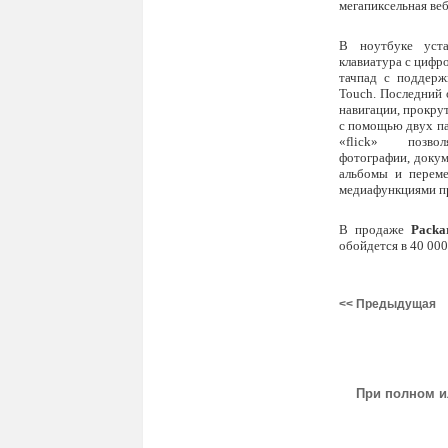
мегапиксельная веб
В ноутбуке уста
клавиатура с цифр
тачпад с поддерж
Touch. Последний 
навигации, прокру
с помощью двух па
«flick» позвол
фотографии, доку
альбомы и переме
медиафункциями пр
В продаже
Packa
обойдется в 40 000
<< Предыдущая
При полном и