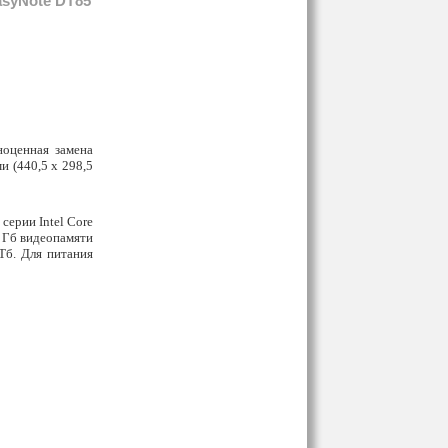
asyNote DT85
ноценная замена
 (440,5 x 298,5
серии Intel Core
 Гб видеопамяти
Тб. Для питания