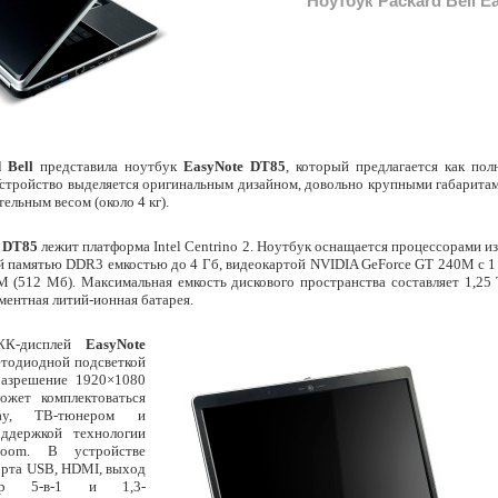
Ноутбук Packard Bell E
 Bell
представила ноутбук
EasyNote DT85
, который предлагается как пол
стройство выделяется оригинальным дизайном, довольно крупными габаритами
тельным весом (около 4 кг).
 DT85
лежит платформа Intel Centrino 2. Ноутбук оснащается процессорами из 
й памятью DDR3 емкостью до 4 Гб, видеокартой NVIDIA GeForce GT 240M с 1
 (512 Мб). Максимальная емкость дискового пространства составляет 1,25 
ментная литий-ионная батарея.
ЖК-дисплей
EasyNote
етодиодной подсветкой
разрешение 1920×1080
ожет комплектоваться
ray, ТВ-тюнером и
ддержкой технологии
oom. В устройстве
орта USB, HDMI, выход
ер 5-в-1 и 1,3-