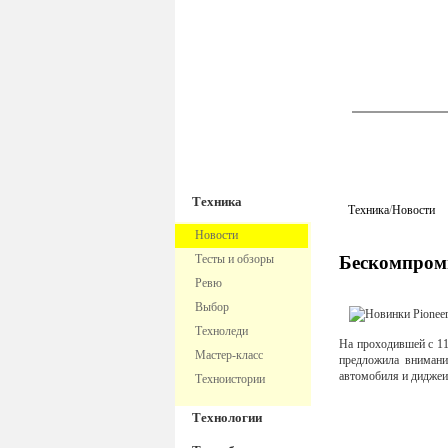
TechnoFre
Техника
Техника
/
Новости
Новости
Тесты и обзоры
Бескомпроми
Ревю
Выбор
Техноледи
На проходившей с 11
Мастер-класс
предложила внимани
автомобиля и диджеи
Техноистории
Технологии