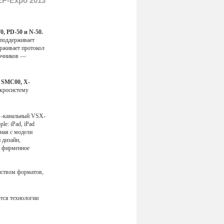
EP-Expo 2013
0, PD-50 и N-50.
поддерживает
рживает протокол
точников —
 SMC00, X-
кросистему
.1-канальный VSX-
e: iPad, iPad
иная с модели
 дизайн,
 фирменное
нством форматов,
тся технологии