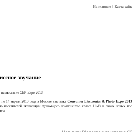
На главную
Карта сайт
sh
Техника
Технологии
Технобизнес
ссное звучание
 по 14 апреля 2013 года в Москве выставке
Consumer Electronics & Photo Expo 2013
ю посетителей экспозиции аудио-видео компонентов класса Hi-Fi и своих новых пр
нга.