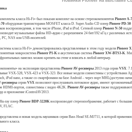
Новинки Pioneer на выставке C
ника
комплекты класса Hi-Fi» был показан комплект на основе стереокомпонентов
Pioneer
A-7
-70
оборудован транзисторами MOSFET класса D. Super Audio CD плеер
Pioneer
PD-50
ов воспроизведения, в том числе iPhone, iPad и iPod. Сетевой плеер
Pioneer
N-50
подде
производит музыкальные файлы HD-аудио с разрешением 24 бит/192 кГц с различных ис
c, PC, NAS или USB-носителей.
истемы класса Hi-Fi» демонстрировались представленные в этом году модели
Pioneer
X
мпонентная микросистема
Pioneer
P1-K
и акустическая система
Pioneer
XW-BTS3-K
. Ми
фронтальных панелях можно крепить на стене и вписать в любой интерьер.
Компоненты» на экспозиции представлены
Pioneer
AV-ресиверы
2013 года серии
VSX
: 7
альные VSX-528, VSX-423 и VSX-323. Все новые модели совместимы с устройствами Appl
touch, iPod nano, а также со смартфонами на базе Android – через порт MHL(доступно нач
V-ресиверы
серии
VSX
позволяют прослушивать потоковое аудио, имеют эргономичный
м HDMI-портов, совместимы с видео 4K2K.
Pioneer
AV-ресиверы
также поддерживают
pp и приложение iControlAV2013.
lu-ray плеер
Pioneer
BDP-3220K
воспроизводит стереоизображение, работает с больши
LV, FLAC.
представлена и новая модель наушников серии Bass Head SE-MJ711, в которой применяю
ьного класса.