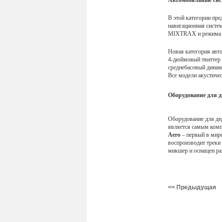
Автомобильные си
В этой категории пр
навигационная систе
MIXTRAX и режима Ap
Новая категория авт
4-дюймовый твиттер
среднебасовый дина
Все модели акустиче
Оборудование для 
Оборудование для д
является самым компа
Aero
– первый в мир
воспроизводит треки
микшер и оснащен р
<< Предыдущая