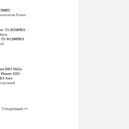
500BT
,
ехнологии Pioneer
eer
TS-B350PRO
,
юймов,
TS-W1200PRO
.
ой.
neer
DDJ WeGo
.
Pioneer
XDJ-
DJ-Aero
 отдельный
Следующая >>