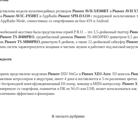
стемы
едставлены модели мультимедийных ресиверов
Pioneer
AVH-X8500BT
и
Pioneer
AVH X7
ма
Pioneer
AVIC-F950BT
и AppRadio
Pioneer
SPH-DA110
с поддержкой эксклюзивных т
pRadio Mode, совместимых со смартфонами на базе iOS и Android.
омобильной акустики была представлена серией P.R.O. – это 3,5-дюймовый твиттер
Pion
Pioneer
TS-B400PRO
, среднебасовый динамик
Pioneer
TS-M650PRO диаметром 6,5 д
мик
Pioneer
TS-M800PRO
диаметром 8 дюймов, а также 12-дюймовый сабвуфер
Pioneer
ских систем характеризуются мощным и чистым звуком и работают под высокой нагрузк
диджеев
иджеев представлено моделями
Pioneer
DDJ WeGo и
Pioneer
XDJ-Aero
. DJ-консоль
Pio
ктным котроллером в индустрии, имеет 4 деки и поставляется в 5-ти различных цветах
е беспроводной многофункциональный DJ-плеер, микшер и MIDI-контроллер.
Pioneer
X
 напрямую со смартфона, планшетов и ПК по Wi-Fi или USB, может использоваться как
азличными эффектами и фильтрами.
В начало рубрики