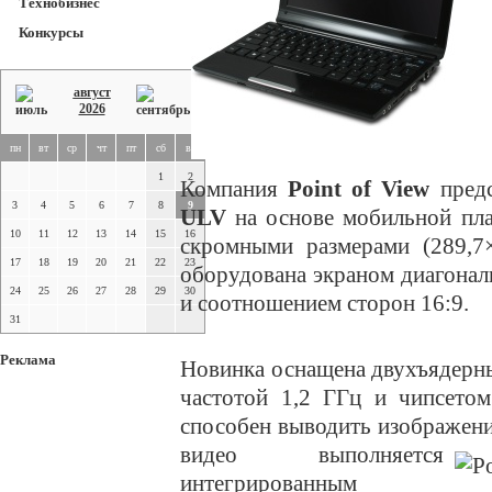
Технобизнес
Конкурсы
август
2026
пн
вт
ср
чт
пт
сб
вс
1
2
Компания
Point of View
предс
3
4
5
6
7
8
9
ULV
на основе мобильной пла
10
11
12
13
14
15
16
скромными размерами (289,7×
17
18
19
20
21
22
23
оборудована экраном диагона
24
25
26
27
28
29
30
и соотношением сторон 16:9.
31
Реклама
Новинка оснащена двухъядерны
частотой 1,2 ГГц и чипсетом
способен выводить изображени
видео выполняется
интегрированным