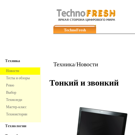
TechnoFresh
Техника
Техника
Техника
/
Новости
Новости
Тесты и обзоры
Тонкий и звонкий
Ревю
Выбор
Техноледи
Мастер-класс
Техноистории
Технологии