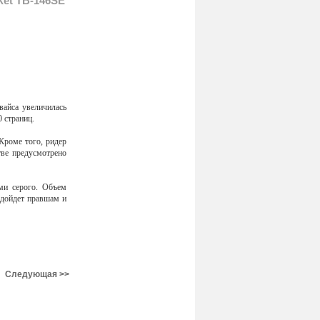
Xet TB-146SE
вайса увеличилась
 страниц.
Кроме того, ридер
тве предусмотрено
ми серого. Объем
одойдет правшам и
Следующая >>