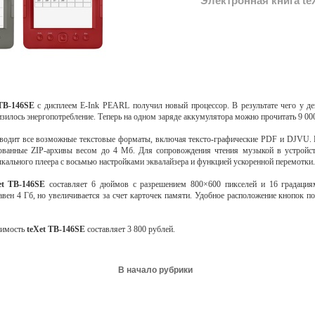
Электронная книга te
TB-146SE
с дисплеем E-Ink PEARL получил новый процессор. В результате чего у де
изилось энергопотребление. Теперь на одном заряде аккумулятора можно прочитать 9 000
водит все возможные текстовые форматы, включая тексто-графические PDF и DJVU. 
кованные ZIP-архивы весом до 4 Мб. Для сопровождения чтения музыкой в устройс
ыкального плеера с восьмью настройками эквалайзера и функцией ускоренной перемотки.
et TB-146SE
составляет 6 дюймов с разрешением 800×600 пикселей и 16 градация
авен 4 Гб, но увеличивается за счет карточек памяти. Удобное расположение кнопок п
оимость
teXet TB-146SE
составляет 3 800 рублей.
В начало рубрики