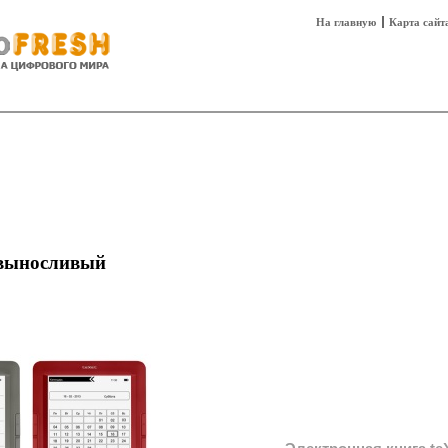
На главную
Карта сайт
sh
Техника
Технологии
Технобизнес
выносливый