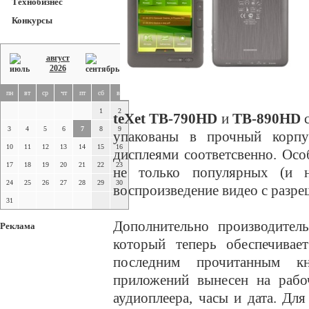
Технобизнес
Конкурсы
август
2026
пн
вт
ср
чт
пт
сб
вс
1
2
teXet TB-790HD
и
TB-890HD
с
3
4
5
6
7
8
9
упакованы в прочный корп
10
11
12
13
14
15
16
дисплеями соответсвенно. Ос
17
18
19
20
21
22
23
не только популярных (и 
24
25
26
27
28
29
30
воспроизведение видео с разре
31
Дополнительно производител
Реклама
который теперь обеспечивае
последним прочитанным кн
приложений вынесен на рабо
аудиоплеера, часы и дата. Для