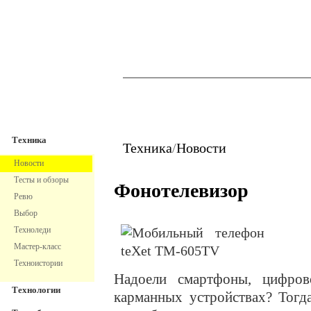
TechnoFresh
Техника
Техника
Техника
/
Новости
Новости
Тесты и обзоры
Фонотелевизор
Ревю
Выбор
Техноледи
Мастер-класс
Техноистории
Надоели смартфоны, цифров
Технологии
карманных устройствах? Тог