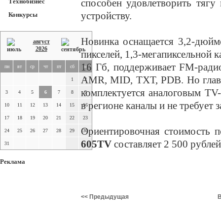
способен удовлетворить тягу
Технобизнес
устройству.
Конкурсы
Новинка оснащается 3,2-дюйм
август
2026
пикселей, 1,3-мегапиксельной к
16 Гб, поддерживает FM-ради
пн
вт
ср
чт
пт
сб
вс
AMR, MID, TXT, PDB. Но главн
1
2
комплектуется аналоговым TV
3
4
5
6
7
8
9
в регионе каналы и не требует за
10
11
12
13
14
15
16
17
18
19
20
21
22
23
Ориентировочная стоимость п
24
25
26
27
28
29
30
605TV
составляет 2 500 рублей
31
Реклама
<< Предыдущая
В