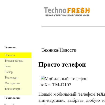
TechnoFresh
Техника
Техника
Техника
/
Новости
Новости
Тесты и обзоры
Просто телефон
Ревю
Выбор
Техноледи
Мастер-класс
Техноистории
Новый мобильный телефон
teX
Технологии
sim-картами, выбрать любую 