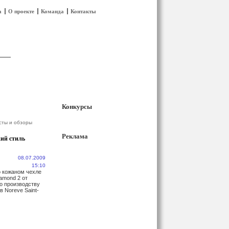
а
О проекте
Команда
Контакты
Конкурсы
сты и обзоры
Реклама
ий стиль
08.07.2009
15:10
о кожаном чехле
amond 2 от
о производству
в Noreve Saint-