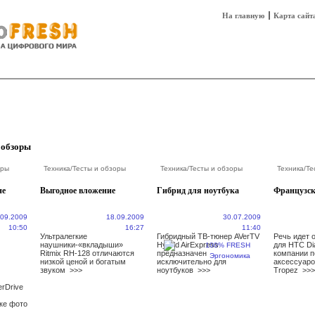
На главную
Карта сайт
sh
Техника
Технологии
Технобизнес
 обзоры
оры
Техника
/
Тесты и обзоры
Техника
/
Тесты и обзоры
Техника
/
Те
не
Выгодное вложение
Гибрид для ноутбука
Французск
.09.2009
18.09.2009
30.07.2009
10:50
16:27
11:40
Ультралегкие
Гибридный ТВ-тюнер AVerTV
Речь идет 
наушники-«вкладыши»
Hybrid AirExpress
для HTC Di
Ritmix RH-128 отличаются
предназначен
компании п
низкой ценой и богатым
исключительно для
аксессуаро
звуком
>>>
ноутбуков
>>>
Tropez
>>>
rDrive
ке фото