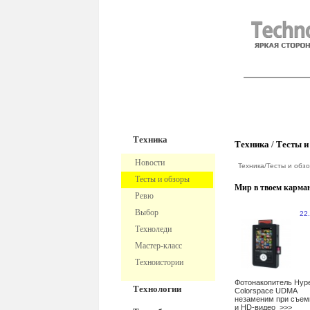
TechnoFre
Техника
Техника
/
Тесты и
Новости
Техника
/
Тесты и обз
Тесты и обзоры
Мир в твоем карма
Ревю
Выбор
22
Техноледи
Мастер-класс
Техноистории
Фотонакопитель Hype
Технологии
Colorspace UDMA
незаменим при съем
и HD-видео
>>>