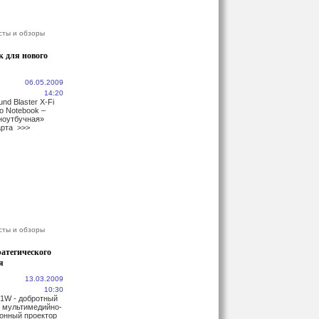
сты и обзоры
к для нового
06.05.2009
14:20
und Blaster X-Fi
o Notebook –
ноутбучная»
карта
>>>
сты и обзоры
ратегического
я
13.03.2009
10:30
1W - добротный
 мультимедийно-
онный проектор