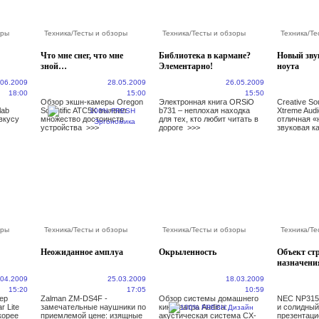
оры
Техника
/
Тесты и обзоры
Техника
/
Тесты и обзоры
Техника
/
Те
Что мне снег, что мне
Библиотека в кармане?
Новый зву
зной…
Элементарно!
ноута
.06.2009
28.05.2009
26.05.2009
18:00
15:00
15:50
Обзор экшн-камеры Oregon
Электронная книга ORSiO
Creative So
lab
Scientific ATC5K выявил
b731 – неплохая находка
Xtreme Audi
вкусу
множество достоинств
для тех, кто любит читать в
отличная «
устройства
>>>
дороге
>>>
звуковая 
оры
Техника
/
Тесты и обзоры
Техника
/
Тесты и обзоры
Техника
/
Те
Неожиданное амплуа
Окрыленность
Объект ст
назначени
.04.2009
25.03.2009
18.03.2009
15:20
17:05
10:59
ер
Zalman ZM-DS4F -
Обзор системы домашнего
NEC NP315
r Lite
замечательные наушники по
кинотеатра Audica:
и солидный
корее
приемлемой цене: изящные
акустическая система CX-
презентаци