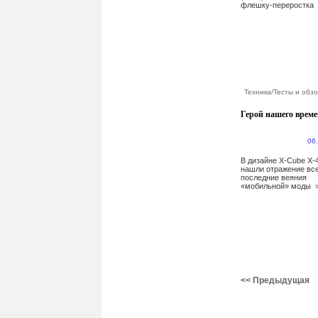
флешку-переростка
Техника
/
Тесты и обз
Герой нашего врем
06
В дизайне X-Cube X-
нашли отражение вс
последние веяния
«мобильной» моды
<< Предыдущая