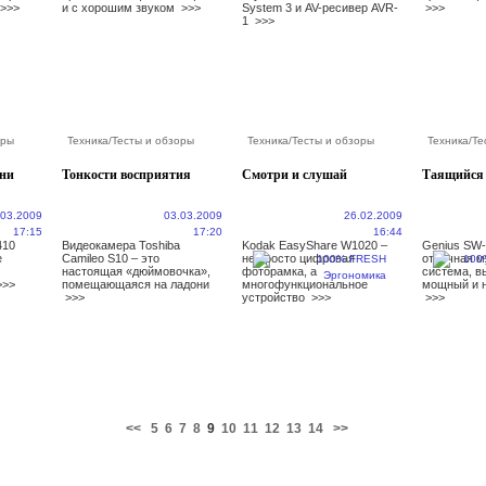
>>>
и с хорошим звуком
>>>
System 3 и AV-ресивер AVR-
>>>
1
>>>
оры
Техника
/
Тесты и обзоры
Техника
/
Тесты и обзоры
Техника
/
Те
ени
Тонкости восприятия
Смотри и слушай
Таящийся 
.03.2009
03.03.2009
26.02.2009
17:15
17:20
16:44
410
Видеокамера Toshiba
Kodak EasyShare W1020 –
Genius SW-
е
Camileo S10 – это
не просто цифровая
отличная 
настоящая «дюймовочка»,
фоторамка, а
система, 
>>>
помещающаяся на ладони
многофункциональное
мощный и 
>>>
устройство
>>>
>>>
<<
5
6
7
8
9
10
11
12
13
14
>>