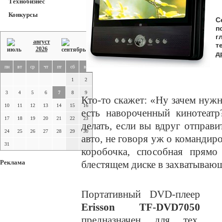
Технобизнес
Конкурсы
С
п
г
август
т
2026
д
пн
вт
ср
чт
пт
сб
вс
1
2
3
4
5
6
7
8
9
Кто-то скажет: «Ну зачем нуж
10
11
12
13
14
15
16
есть навороченный кинотеатр
17
18
19
20
21
22
23
делать, если вы вдруг отправ
24
25
26
27
28
29
30
авто, не говоря уж о командир
31
коробочка, способная прямо
Реклама
блестящем диске в захватываю
Портативный DVD-плеер
Erisson TF-DVD7050
предназначен для тех,