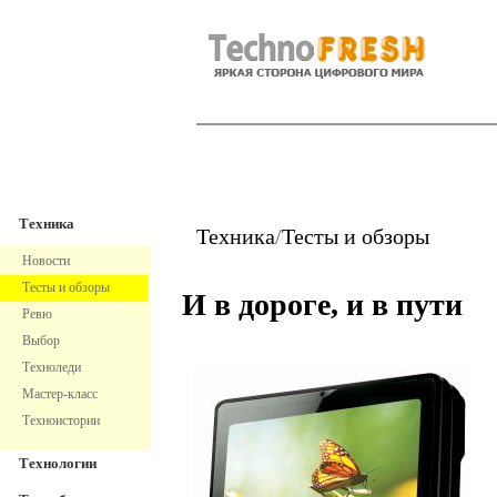
TechnoFresh
Техника
Техника
Техника
/
Тесты и обзоры
Новости
Тесты и обзоры
И в дороге, и в пути
Ревю
Выбор
Техноледи
Мастер-класс
Техноистории
Технологии