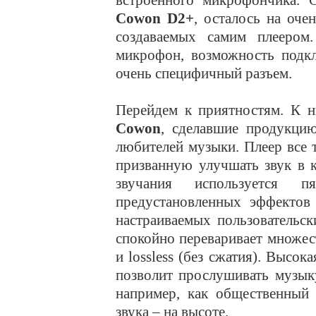
встроенного микрофончика. 
Cowon D2+
, осталось на оче
создаваемых самим плееро
микрофон, возможность подкл
очень специфичный разъем.
Перейдем к приятностям. К 
Cowon
, сделавшие продукци
любителей музыки. Плеер все
призванную улучшать звук в 
звучания используется п
предустановленных эффектов 
настраиваемых пользовательс
спокойно переваривает множес
и lossless (без сжатия). Высо
позволит прослушивать музык
например, как общественный 
звука – на высоте.