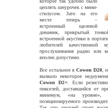
которое так удобно было
цеплять шнурочек с мини-
стилусом. Зато на его
месте теперь –
встроенный щелевой
динамик, прикрытый тонко
встроенной акустики в портат
любителей качественной 
прослушивания радио или ко
вполне допустимо.
Все остальное в
Cowon D20
, 
вызвало некоторое недоумен
Cowon D2+
. Если резистив
пикселей, доставшийся от пр
минимум, «на уровне», т
позиционируемого производит
Так что дисплей стоит восп