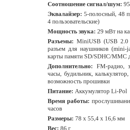
Соотношение сигнал/шум:
95
Эквалайзер:
5-полосный, 48 пр
4 пользовательские)
Мощность звука:
29 мВт на ка
Разъемы:
MiniUSB (USB 2.0 H
разъем для наушников (mini-j
карты памяти SD/SDHC/MMC д
Дополнительно:
FM-радио, з
часы, будильник, калькулятор,
возможность прошивки
Питание:
Аккумулятор Li-Pol
Время работы:
прослушивание 
часов
Размеры:
78 х 55,4 х 16,6 мм
Вес:
86 г