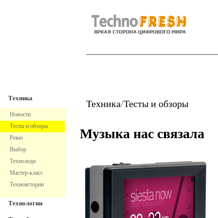
TechnoFresh
Техника
Техника
Техника
/
Тесты и обзоры
Новости
Тесты и обзоры
Музыка нас связала
Ревю
Выбор
Техноледи
Мастер-класс
Техноистории
Технологии