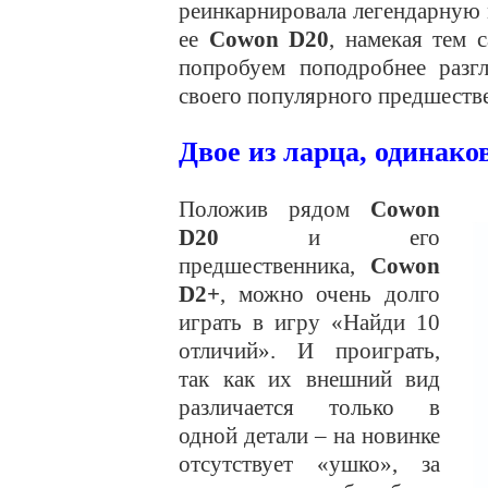
реинкарнировала легендарную м
ее
Cowon D20
, намекая тем 
попробуем поподробнее разгл
своего популярного предшеств
Двое из ларца, одинако
Положив рядом
Cowon
D20
и его
предшественника,
Cowon
D2+
, можно очень долго
играть в игру «Найди 10
отличий». И проиграть,
так как их внешний вид
различается только в
одной детали – на новинке
отсутствует «ушко», за