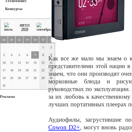
Технобизнес
Конкурсы
август
2026
пн
вт
ср
чт
пт
сб
вс
1
2
3
4
5
6
7
8
9
Как все же мало мы знаем о к
10
11
12
13
14
15
16
представителями этой нации в
17
18
19
20
21
22
23
знаем, что они производят оч
24
25
26
27
28
29
30
морковные блюда и рисую
31
руководствах по эксплуатации
за их любовь к качественному 
Реклама
лучших портативных плеерах 
Аудиофилы, загрустившие по
Cowon D2+
, могут вновь рад