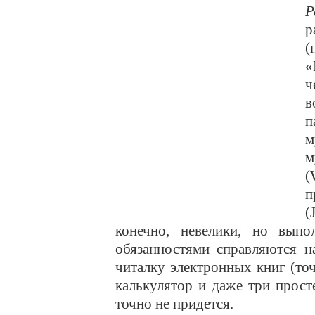
Р
р
«
ч
в
п
м
м
(
п
(
конечно, невелики, но вып
обязанностями справляются н
читалку электронных книг (то
калькулятор и даже три прост
точно не придется.