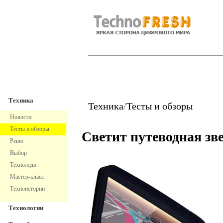
TechnoFresh
Техника
Техника
Техника
/
Тесты и обзоры
Новости
Тесты и обзоры
Светит путеводная зв
Ревю
Выбор
Техноледи
Мастер-класс
Техноистории
Технологии