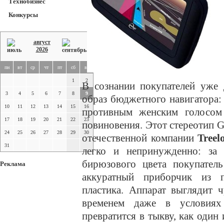
Технобизнес
Конкурсы
август
2026
пн
вт
ср
чт
пт
сб
вс
1
2
В сознании покупателей уже 
3
4
5
6
7
8
9
образ бюджетного навигатора: 
10
11
12
13
14
15
16
противным женским голосом
17
18
19
20
21
22
23
повиновения. Этот стереотип
G
24
25
26
27
28
29
30
отечественной компании
Treel
31
легко и непринужденно: за 
бирюзового цвета покупатель
Реклама
аккуратный приборчик из 
пластика. Аппарат выглядит 
временем даже в условиях
превратится в тыкву, как один