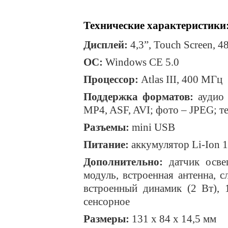
Технические характеристики
Дисплей:
4,3”,
Touch
Screen
, 4
ОС
:
Windows CE 5.0
Процессор
:
Atlas III
, 400 МГц
Поддержка форматов:
аудио
MP4, ASF, AVI; фото – J
PEG
; т
Разъемы:
mini
USB
Питание:
аккумулятор Li-Ion 
Дополнительно:
датчик осве
модуль, встроенная антенна, с
встроенный динамик (2 Вт), 
сенсорное
Размеры:
131 х 84 х 14,5 мм