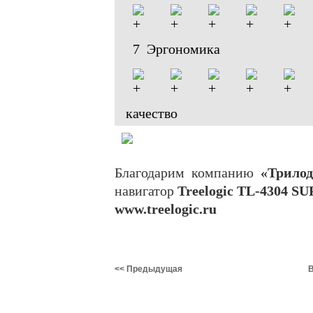
7 Эргономика
качество
Благодарим компанию
«Трило
навигатор
Treelogic TL-4304 S
www.treelogic.ru
<< Предыдущая
В