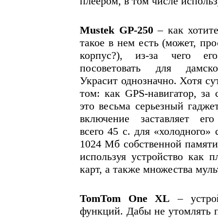
плеером, в том числе исполь
Mustek GP-250
– как хотите
такое в нем есть (может, пр
корпус?), из-за чего ег
посоветовать для дамско
Украсит однозначно. Хотя сут
том: как GPS-навигатор, за
это весьма серьезный гадже
включение заставляет его
всего 45 с. для «холодного»
1024 Мб собственной памяти,
используя устройство как п
карт, а также множества мул
TomTom One XL
– устрой
функций. Дабы не утомлять п