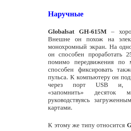
Наручные
Globalsat
GH
-615
M
– хорош
Внешне он похож на элек
монохромный экран.
На одн
он способен проработать 2
помимо передвижения по 
способен фиксировать такж
пульса. К компьютеру он по
через порт USB и, с
«запомнить» десяток ма
руководствуясь загруженны
картами.
К этому же типу относится
G