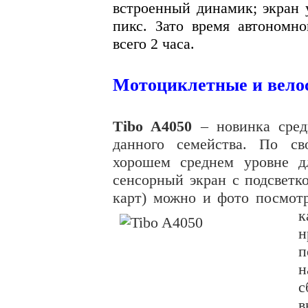
встроенный динамик; экран 
пикс. Зато время автономно
всего 2 часа.
Мотоциклетные и вело
Tibo A4050
– новинка сред
данного семейства. По св
хорошем среднем уровне д
сенсорный экран с подсветк
карт) можно и фото посмот
к
н
п
н
с
в