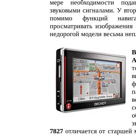
мере необходимости пода
звуковыми сигналами. У втор
помимо функций навига
просматривать изображения
недорогой модели весьма неп
B
A
т
в
ф
с
о
з
7827
отличается от старшей м