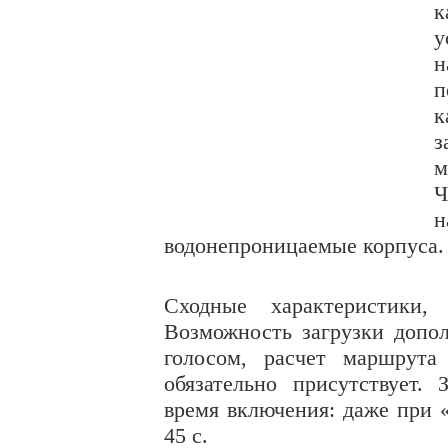
к
у
н
п
к
з
м
Ч
н
водонепроницаемые корпуса.
Сходные характеристики
Возможность загрузки допол
голосом, расчет маршрута
обязательно присутствует.
время включения: даже при «
45 с.