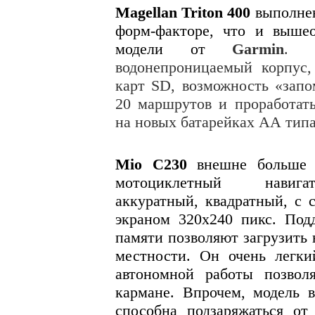
Magellan Triton 400
выполнен
форм-факторе, что и выше
модели от
Garmin
. 
водонепроницаемый корпус,
карт SD, возможность «запо
20 маршрутов и проработать
на новых батарейках АА типа
Mio C230
внешне больше 
мотоциклетный нави
аккуратный, квадратный, с 
экраном 320x240 пикс. Под
памяти позволяют загрузить 
местности. Он очень легк
автономной работы позвол
кармане. Впрочем, модель в
способна подзаряжаться о