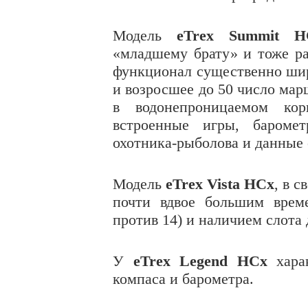
Модель
eTrex
Summit
H
«младшему брату» и тоже ра
функционал существенно шир
и возросшее до 50 число мар
в водонепроницаемом кор
встроенные игры, баромет
охотника-рыболова и данные о
Модель
eTrex Vista HCx
, в с
почти вдвое большим врем
против 14) и наличием слота 
У
eTrex
Legend
HCx
харак
компаса и барометра.