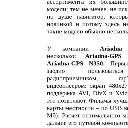
ассортимента их большинс
модели; тем не менее, не ис
по душе навигатор, котор
новинкой и потому здесь не
такие модели обычно несколь
У компании
Ariadna
н
несколько:
Ariadna
-
GPS
4
Ariadna-GPS N350
. Перв
заодно пользовать
радиоприемником,
mp
видеоплеером: экран 480x27
поддержка AVI, DivX и Xvid
это позволяют. Фильмы лучше
карты местности – по USB в
Мб). Расчет оптимального м
дальше его путевой компьюте