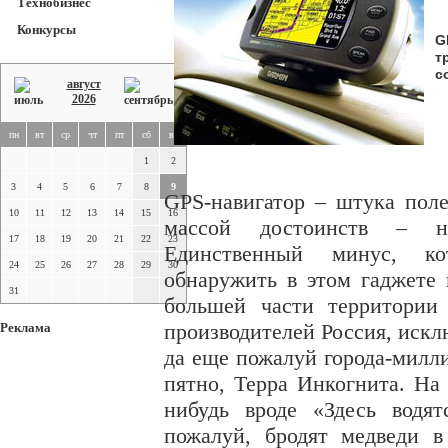
Технобизнес
Конкурсы
G
т
с
август
2026
пн
вт
ср
чт
пт
сб
вс
1
2
3
4
5
6
7
8
9
GPS-навигатор – штука поле
10
11
12
13
14
15
16
массой достоинств – н
17
18
19
20
21
22
23
Единственный минус, к
24
25
26
27
28
29
30
обнаружить в этом гаджете 
31
большей части территории
Реклама
производителей Россия, искл
да еще пожалуй города-милли
пятно, Терра Инкогнита. На 
нибудь вроде «Здесь водя
пожалуй, бродят медведи 