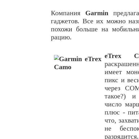
Компания
Garmin
предлаг
гаджетов. Все их можно наз
похожи больше на мобильн
рацию.
eTrex C
раскрашенн
имеет мон
пикс и ве
через СОМ
такое?) и
число марш
плюс - пит
что, захва
не беспо
разрядится.