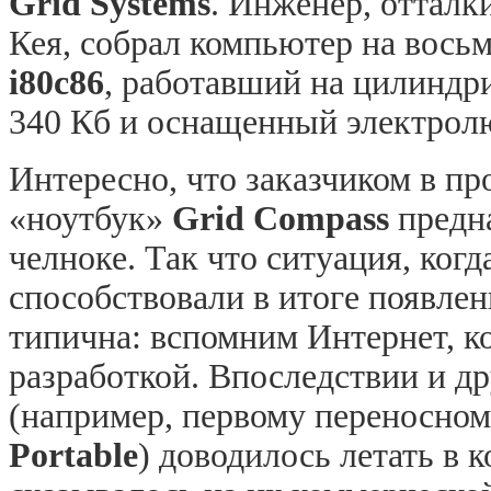
Grid Systems
. Инженер, отталк
Кея, собрал компьютер на вось
i80c86
, работавший на цилиндр
340 Кб и оснащенный электрол
Интересно, что заказчиком в п
«ноутбук»
Grid Compass
предн
челноке. Так что ситуация, ког
способствовали в итоге появле
типична: вспомним Интернет, к
разработкой. Впоследствии и 
(например, первому переносно
Portable
) доводилось летать в к