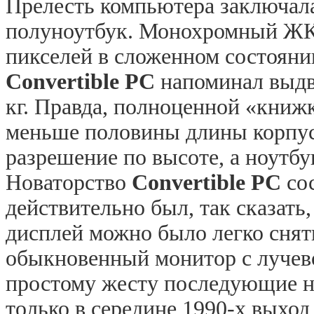
Прелесть компьютера заключалас
полуноутбук. Монохромный ЖК
пикселей в сложенном состоянии
Convertible
PC
напоминал выдв
кг
. Правда, полноценной «книжк
меньше половины длины корпуса
разрешение по высоте, а ноутбу
Новаторство
Convertible
PC
сос
действительно был, так сказат
дисплей можно было легко снять
обыкновенный монитор с лучево
простому жесту последующие но
только в середине 1990-х выход