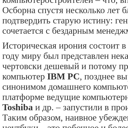
Осборна спустя несколько лет 
подтвердить старую истину: ге
сочетается с бездарным менедж
Историческая ирония состоит в 
году миру был представлен нек
чертовски дешевый и потому п
компьютер
IBM PC
, позднее в
синонимом домашнего компьюте
платформе ведущие компьютер
Toshiba
и др. – запустили в про
Таким образом, наивное убежде
ноутбуки – это побочное и бол