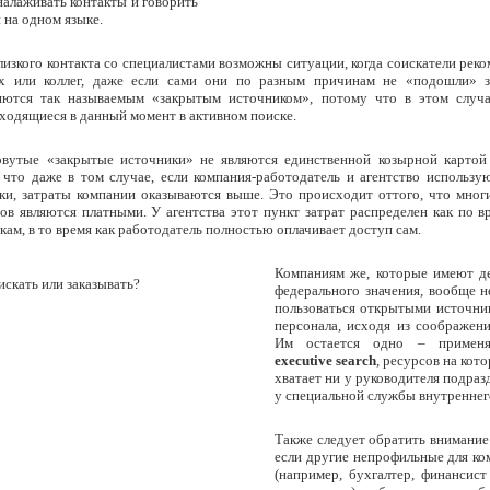
налаживать контакты и говорить
 на одном языке.
изкого контакта со специалистами возможны ситуации, когда соискатели рек
х или коллег, даже если сами они по разным причинам не «подошли» за
яются так называемым «закрытым источником», потому что в этом случа
аходящиеся в данный момент в активном поиске.
овутые «закрытые источники» не являются единственной козырной картой
 что даже в том случае, если компания-работодатель и агентство использу
ки, затраты компании оказываются выше. Это происходит оттого, что мног
ов являются платными. У агентства этот пункт затрат распределен как по в
кам, в то время как работодатель полностью оплачивает доступ сам.
Компаниям же, которые имеют д
федерального значения, вообще н
пользоваться открытыми источни
персонала, исходя из соображени
Им остается одно – применя
executive search
, ресурсов на кот
хватает ни у руководителя подраз
у специальной службы внутреннег
Также следует обратить внимание 
если другие непрофильные для ко
(например, бухгалтер, финансист