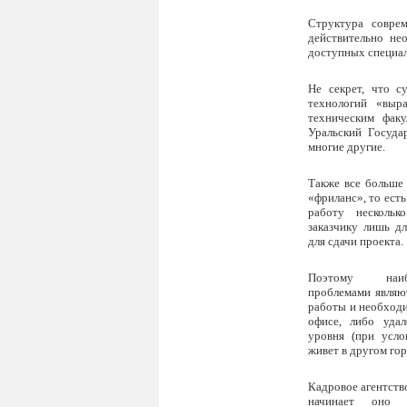
Структура соврем
действительно не
доступных специал
Не секрет, что 
технологий «выр
техническим фак
Уральский Госуда
многие другие.
Также все больш
«фриланс», то есть
работу несколь
заказчику лишь д
для сдачи проекта.
Поэтому наиб
проблемами являю
работы и необходи
офисе, либо удал
уровня (при усло
живет в другом гор
Кадровое агентство
начинает оно 