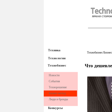
TechnoFre
Техника
Технобизнес
/
Бизнес
Технологии
Что дешевле
Технобизнес
Новости
События
Технорешение
Бизнес-метод
Люди и бренды
Конкурсы