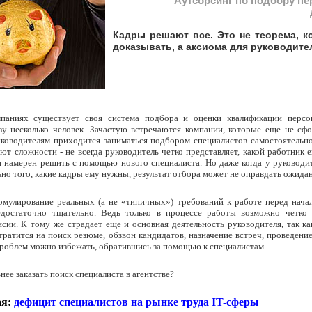
Аутсорсинг по подбору пер
Кадры решают все. Это не теорема, к
доказывать, а аксиома для руководите
паниях существует своя система подбора и оценки квалификации персон
зу несколько человек. Зачастую встречаются компании, которые еще не сф
уководителям приходится заниматься подбором специалистов самостоятельно
ют сложности - не всегда руководитель четко представляет, какой работник
 намерен решить с помощью нового специалиста. Но даже когда у руководит
ьно того, какие кадры ему нужны, результат отбора может не оправдать ожида
рмулирование реальных (а не «типичных») требований к работе перед нача
едостаточно тщательно. Ведь только в процессе работы возможно четко
нсии. К тому же страдает еще и основная деятельность руководителя, так к
тратится на поиск резюме, обзвон кандидатов, назначение встреч, проведени
проблем можно избежать, обратившись за помощью к специалистам.
ее заказать поиск специалиста в агентстве?
я:
дефицит специалистов на рынке труда IT-сферы