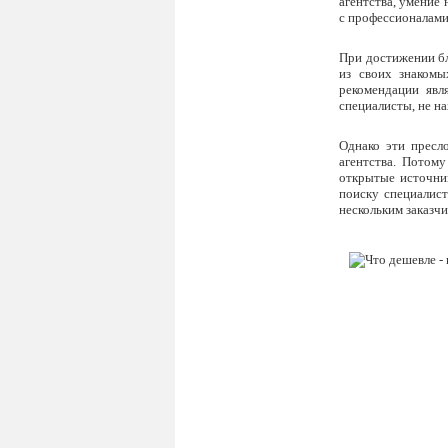
агентства, умение 
с профессионалами
При достижении бл
из своих знакомы
рекомендации явл
специалисты, не н
Однако эти пресл
агентства. Потому
открытые источни
поиску специалист
нескольким заказчи