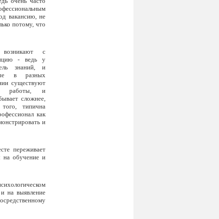
едь очень часто
фессиональным
од вакансию, не
ько потому, что
 возникают с
ицию - ведь у
ель знаний, и
ные в разных
ании существуют
ы работы, и
бывает сложнее,
 того, типична
рофессионал как
емонстрировать и
сте переживает
ы на обучение и
психологическом
 и на выявление
посредственному