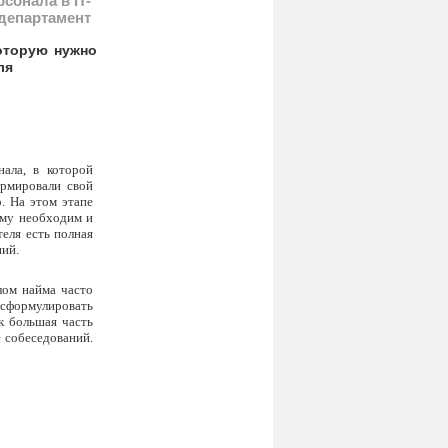
сонала в IT-
департамент
оторую нужно
ля
ала, в которой
ормировали свой
. На этом этапе
 ему необходим и
еля есть полная
ний.
лом найма часто
 сформулировать
ак большая часть
е собеседований.