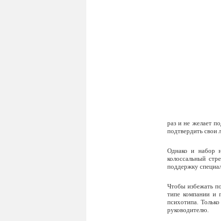
раз и не желает п
подтвердить свои л
Однако и набор н
колоссальный стр
поддержку специал
Чтобы избежать по
типе компании и п
психотипа. Тольк
руководителю.