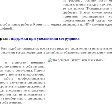
по рекламе), обычно могут б
использованием стандартных тех
то для поиска IТ-специалистов 
сработает. В этом случае зача
применять нестандартные х
профессионалы этой сферы ча
особы поиска работы. Кроме того, оценка специалиста по ИТ – сложная задач
ецификой.
ртая:
издержки при увольнении сотрудника
был подобран специалист, всегда есть риск его увольнения на испытательно
рекрутинг всегда подкреплен гарантийными обязательствами перед клиентами
 в агентство компания-
остью снимает с себя затраты,
ком нового сотрудника. Причин
ти» у агентства предостаточно.
 работе профессиональных
тность увольнения специалиста
сроке значительно снижается. А
сли специалист не справляется
ностями или не вписывается в
ы на подбор нового специалиста
 себя агентство.