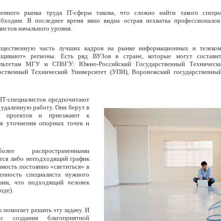
енного рынка труда IT-сферы такова, что сложно найти такого специа
обходим. В последнее время явно видна острая нехватка профессионало
истов начального уровня.
существенную часть лучших кадров на рынке информационных и телеко
ащивают» регионы. Есть ряд ВУЗов в стране, которые могут состави
ультетам МГУ и СПбГУ: Южно-Российский Государственный Технически
рственный Технический Университет (УПИ), Воронежский государственны
е
IT
-специалистов предпочитают
 удаленную работу. Они берут в
ко проектов и приезжают к
ля уточнения опорных точек и
олее распространенными
тся либо неподходящий график
мость постоянно «светиться» в
енность специалиста нужного
вии, что подходящий человек
оде).
 помогает решить эту задачу. И
с создания благоприятной