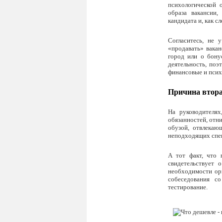
психологической 
образа вакансии
кандидата и, как с
Согласитесь, не 
«продавать» вака
город или о бону
деятельность, поэ
финансовые и псих
Причина втора
На руководителях
обязанностей, отн
обузой, отвлекаю
неподходящих спе
А тот факт, что 
свидетельствует 
необходимости ор
собеседования с
тестирование.