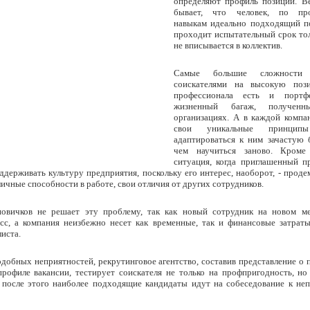
определяют профиль позиции. В
бывает, что человек, по про
навыкам идеально подходящий п
проходит испытательный срок тол
не вписывается в коллектив.
Самые большие сложности
соискателями на высокую поз
профессионала есть и портф
жизненный багаж, получен
организациях. А в каждой комп
свои уникальные принцип
адаптироваться к ним зачастую 
чем научиться заново. Кроме
ситуация, когда приглашенный п
оддерживать культуру предприятия, поскольку его интерес, наоборот, - прод
ичные способности в работе, свои отличия от других сотрудников.
овичков не решает эту проблему, так как новый сотрудник на новом ме
есс, а компания неизбежно несет как временные, так и финансовые затрат
иста.
добных неприятностей, рекрутинговое агентство, составив представление о 
рофиле вакансии, тестирует соискателя не только на профпригодность, но
о после этого наиболее подходящие кандидаты идут на собеседование к не