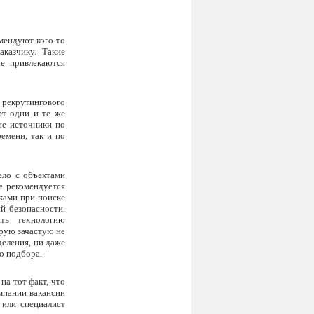
омендуют кого-то
казчику. Такие
е привлекаются
 рекрутингового
ют одни и те же
ие источники по
ремени, так и по
ело с объектами
е рекомендуется
ками при поиске
й безопасности.
ть технологию
орую зачастую не
деления, ни даже
о подбора.
на тот факт, что
мпании вакансии
 или специалист