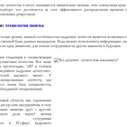
луг агентства в итоге оказывается значительно меньше, чем совокупная цена
подборе, что достигается за счет эффективного распределения времени 
ональных рекрутеров.
я:
технология поиска
 точки зрения, важной особенностью кадровых агентств является возможност
ственной базы данных кандидатов. Ведь можно использовать информацию, н
 на одну вакансию, для поиска сотрудников на другие вакансии в будущем.
ая тенденция к специализации
рутинговые агентства. Все чаще
 презентации: «ИТ и телеком
медийное кадровое агентство»,
ителей высшего звена». У
лизированных агентств, как
ует некая база специалистов,
обходимой специализации.
такой области, как управление
ресурсами предприятия, в силу
авно знакомы друг с другом.
ейшую роль играет личная
нность сотрудника
анного в
IT
-сфере кадрового