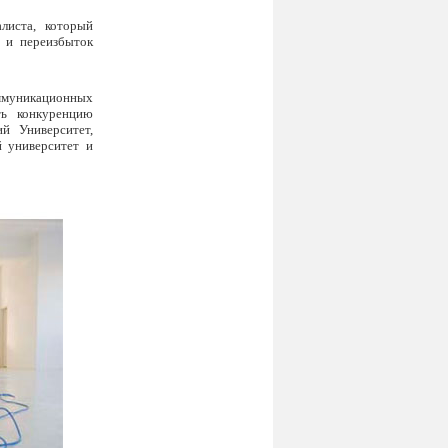
листа, который
в и переизбыток
ммуникационных
ть конкуренцию
й Университет,
й университет и