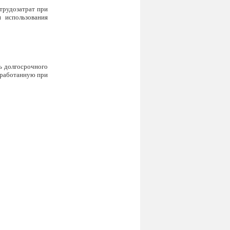
 трудозатрат при
и использования
ь долгосрочного
аработанную при