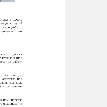
ый лад и начать
реезда в другой
о» под подобную
ециалиста – как
емало и прямых
ляется досадной
риему на работу
нтства, как раз
 агентства при
вания, и личные
сихологическое
льном порядке
трет компании и