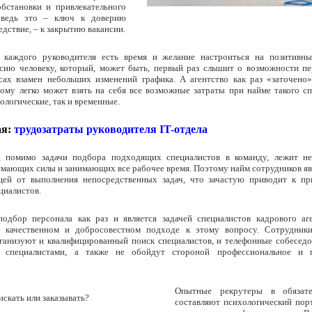
обстановки и привлекательного
, ведь это – ключ к доверию
ледствие, – к закрытию вакансии.
у каждого руководителя есть время и желание настроиться на позитивн
нсию человеку, который, может быть, первый раз слышит о возможности пе
сах взамен небольших изменений графика. А агентство как раз «заточен
тому легко может взять на себя все возможные затраты при найме такого сп
ологические, так и временные.
я:
трудозатраты руководителя IT-отдела
, помимо задачи подбора подходящих специалистов в команду, лежит н
имающих силы и занимающих все рабочее время. Поэтому найм сотрудников яв
щей от выполнения непосредственных задач, что зачастую приводит к п
циалистов.
подбор персонала как раз и является задачей специалистов кадрового аге
о качественном и добросовестном подходе к этому вопросу. Сотрудники
ганизуют и квалифицированный поиск специалистов, и телефонные собеседо
о специалистами, а также не обойдут стороной профессиональное и п
Опытные рекрутеры в обязате
составляют психологический пор