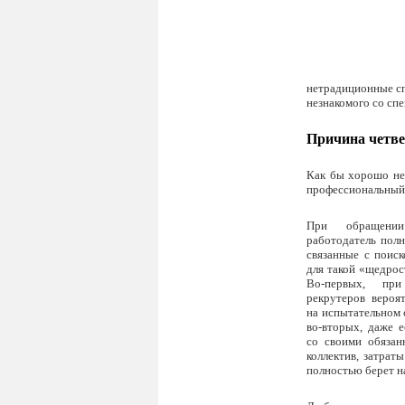
нетрадиционные сп
незнакомого со сп
Причина четве
Как бы хорошо не 
профессиональный 
При обращении
работодатель полн
связанные с поис
для такой «щедрос
Во-первых, при
рекрутеров вероя
на испытательном 
во-вторых, даже е
со своими обязан
коллектив, затрат
полностью берет на