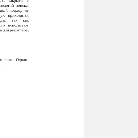
ыть закрыты с
нологий поиска,
такой подход не
стую приходится
оды, так как
сто используют
а для рекрутера,
м сроке. Однако
.