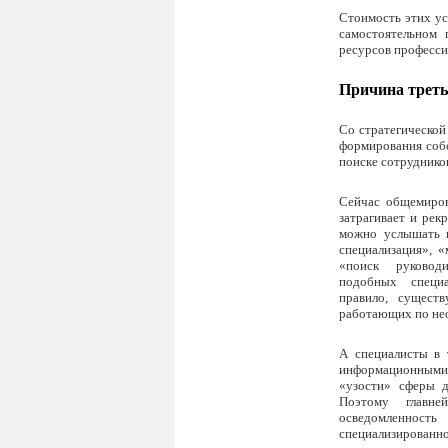
Стоимость этих ус
самостоятельном 
ресурсов професси
Причина треть
Со стратегической
формирования соб
поиске сотрудников
Сейчас общемиров
затрагивает и рек
можно услышать в
специализация», «
«поиск руковод
подобных специа
правило, существ
работающих по не
А специалисты в 
информационными 
«узости» сферы д
Поэтому главн
осведомле
специализиров