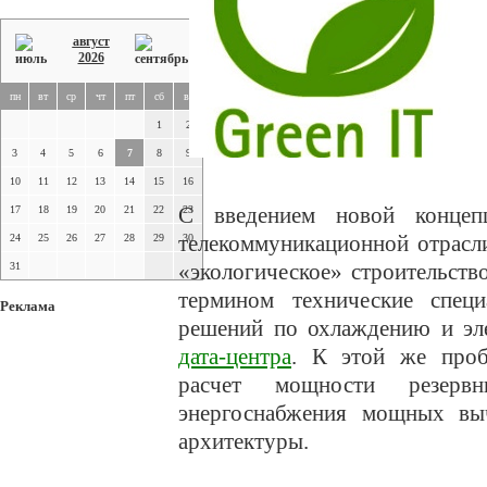
август
2026
пн
вт
ср
чт
пт
сб
вс
1
2
3
4
5
6
7
8
9
10
11
12
13
14
15
16
С введением новой концеп
17
18
19
20
21
22
23
телекоммуникационной отрасл
24
25
26
27
28
29
30
«экологическое» строительст
31
термином технические спец
Реклама
решений по охлаждению и эл
дата-центра
. К этой же проб
расчет мощности резер
энергоснабжения мощных выч
архитектуры.