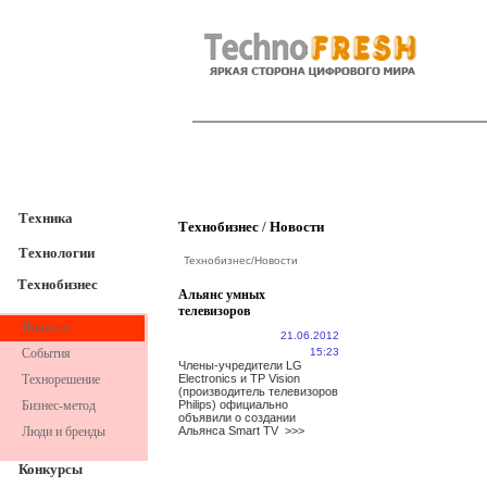
TechnoFresh
Техника
Техника
Технобизнес
/
Новости
Технологии
Технобизнес
/
Новости
Технобизнес
Альянс умных
телевизоров
Новости
21.06.2012
События
15:23
Члены-учредители LG
Технорешение
Electronics и TP Vision
(производитель телевизоров
Бизнес-метод
Philips) официально
объявили о создании
Люди и бренды
Альянса Smart TV
>>>
Конкурсы