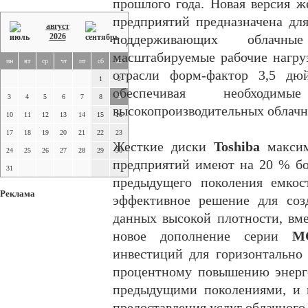
прошлого года. Новая версия ж
предприятий предназначена дл
август
2026
поддерживающих облачн
масштабируемые рабочие нагру
пн
вт
ср
чт
пт
сб
вс
отрасли форм-фактор 3,5 дю
1
2
обеспечивая необходи
3
4
5
6
7
8
9
высокопроизводительных облачн
10
11
12
13
14
15
16
17
18
19
20
21
22
23
Жесткие диски
Toshiba
макси
24
25
26
27
28
29
30
предприятий имеют на 20 % б
31
предыдущего поколения емкос
Реклама
эффективное решение для соз
данных высокой плотности, вм
новое дополнение серии
M
инвестиций для горизонтально
процентному повышению энерг
предыдущими поколениями, и 
предоставления услуг облачного