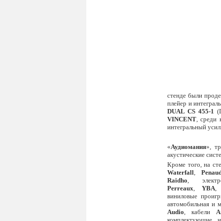
стенде были прод
плейер и интеграл
DUAL CS 455-1
(Г
VINCENT
, среди
интегральный усил
«
Аудиомания
», т
акустические сис
Кроме того, на с
Waterfall
,
Penaud
Raidho
, электр
Perreaux
,
YBA
виниловые проиг
автомобильная и 
Audio
, кабели
A
комплектующие 