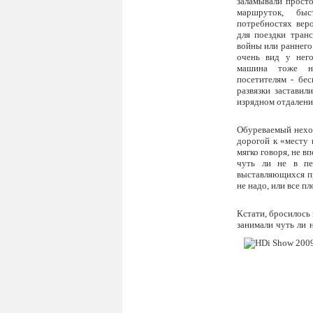
заламывали просто
маршруток, быс
потребностях вер
для поездки тран
войны или раннег
очень вид у нег
машина тоже н
посетителям - бе
развязки заставил
изрядном отдалени
Обуреваемый нехо
дорогой к «месту 
мягко говоря, не в
чуть ли не в пе
выставляющихся пр
не надо, или все пл
Кстати, бросилось
занимали чуть ли 