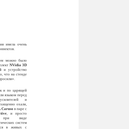
ция имела очень
оннектов.
ром можно было
мплект
NVidia 3D
6
и устройство
о, что на стенде
просили».
к и по царящей
ли языком перед
усилителей и
схищенно охали,
 Caruso
в паре с
ive
, и просто
е при виде
тических систем
еся в живых с