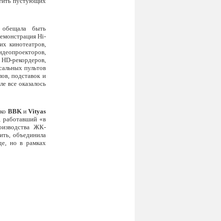
стить пустующих
и обещала быть
емонстрация Hi-
их кинотеатров,
идеопроекторов,
, HD-рекордеров,
сальных пультов
ов, подставок и
ле все оказалось
ько
BBK
и
Vityas
, работавший «в
оизводства ЖК-
ить, объединила
де, но в рамках