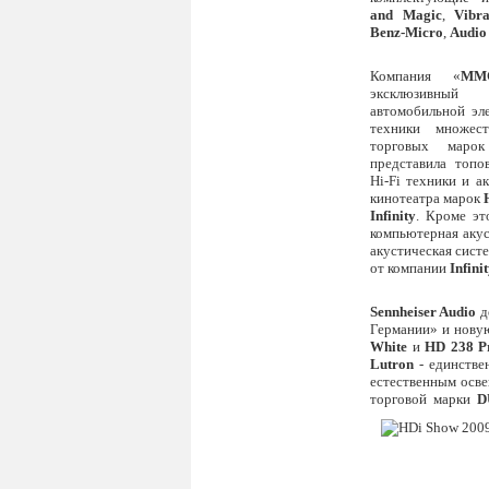
and Magic
,
Vibr
Benz-Micro
,
Audio
Компания «
ММ
эксклюзивны
автомобильной эл
техники множес
торговых мар
представила топ
Hi-Fi техники и а
кинотеатра марок
Infinity
. Кроме э
компьютерная аку
акустическая сист
от компании
Infini
Sennheiser Audio
д
Германии» и нову
White
и
HD 238 Pr
Lutron
- единстве
естественным осв
торговой марки
D