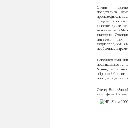
Очень интере
представила ком
производитель нос
создала собств
жестком диске, ко
название – «
Мул
станция
». Станци
интерес, так
медиапродукы, чт
необычные парамет
Неподдельный ин
познакомиться с н
Vision
, мобильна
обратной биологич
присутствует лишь 
Стенд
HomeSoun
атмосфере. На нем