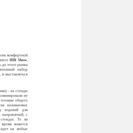
чень комфортной
ешнего
HD
i
Show
,
ь до этого рынка
ниченный набор
, и выставляться
ми) – их стенды
доминировали не
 технике общего
так называемых
яд изданий для
 направлений, с
стендах. То ли
е время живется
идет на любые