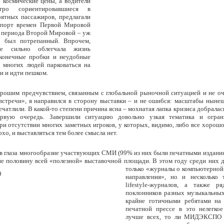
 космические цены, а водители
тро сориентировавшиеся в
оятных пассажиров, предлагали
спорт времен Первой Мировой
о периода Второй Мировой – уж
о был потрепанный. Впрочем,
е сильно облегчала жизнь
сконечные пробки и неудобные
и многих людей парковаться на
и и идти пешком.
рошим предчувствием, связанным с глобальной рыночной ситуацией и не о
встречи», я направился в сторону выставки – и не ошибся: масштабы нын
печатлили. В какой-то степени причина ясна – мохнатая лапка кризиса добралас
рвую очередь. Завершили ситуацию довольно узкая тематика и огра
и отсутствии многих заметных игроков, у которых, видимо, либо все хорошо
охо, и выставляться тем более смысла нет.
 в глаза многообразие участвующих СМИ (99% из них были печатными издания
не половину всей «полезной» выставочной площади. В этом году среди них
только «журналы о компьютерной
направления», но и несколько 
lifestyle-журналов, а также р
поклонников разных музыкальных
крайне готичными ребятами на 
печатной прессе в это нелегко
лучше всех, то ли МИДЭКСПО 