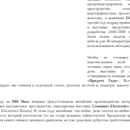
продемонстрировала 
пространство, ос
короткофокусных проект
консолях, а компания
El
третий год подряд прин
в выставке, представи
разработки 2008-2009 г
были новые модели 
мебель для AV-аппаратур
использованием светодио
Чтобы не утомлять
перечислением всей п
техники, скажу лишь, чт
день выставки (9 а
отличившиеся новинки п
«
Продукт Года
». Все
видео» мы опишем в отдельной статье, поэтому на этом я, пожалуй, закончу
году на
HD
i
Show
впервые присутствовали китайские производители, кото
кое выставочное пространство, оккупировав выставку
Consumer Electronics
Electronics Russia). В этом году китайские «но-нейм» (или «почти но-нейм
гол, который посетители тут же стали называть чайна-тауном. Предлагали 
ия самого низкого ценового диапазона, но уже довольно добротно сработанные