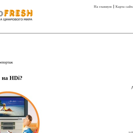
На главную
Карта сайт
sh
Техника
Технологии
Технобизнес
репортаж
 на HDi?