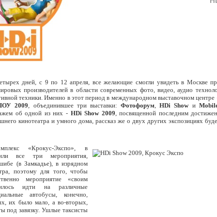
H
четырех дней, с 9 по 12 апреля, все желающие смогли увидеть в Москве п
ировых производителей в области современных фото, видео, аудио технол
тивной техники. Именно в этот период в международном выставочном центре
ОУ 2009
, объединившее три выставки:
Фотофорум
,
HDi Show
и
Mobil
ажем об одной из них -
HD
i
Show 2009
, посвященной последним достиже
шнего кинотеатра и умного дома, рассказ же о двух других экспозициях буд
мплекс «Крокус-Экспо», в
или все три мероприятия,
шибе (в Замкадье), в изрядном
тра, поэтому для того, чтобы
твенно мероприятие «своим
дилось идти на различные
иальные автобусы, конечно,
ых, их было мало, а во-вторых,
ты под завязку. Ушлые таксисты