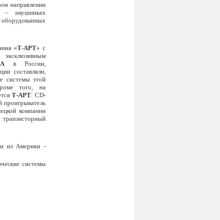
вом направлении
и – наушниках
орудованных
ания «
Т-АРТ
» с
ксклюзивным
GA
в России,
ции составляли,
ие системы этой
роме того, на
ется
Т-АРТ
: CD-
й проигрыватель
ецкой компании
 транзисторный
ки из Америки -
ические системы