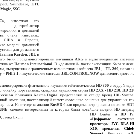
apod
,
Soundcare
,
ETI
,
 Magic
,
SSC
.
С
», известная как
й дистрибьютор
ектроники и домашней
тва очень известных
ок США и Европы,
овые модели домашней
кустики для домашнего
Harman Kardon
,
JBL
и
того были продемонстрированы наушники
AKG
и мультимедийные системы,
стика от
Harman International
. В «домашней» части экспозиции была замече
ема, выпущенная ограниченным количеством к юбилею
JBL
, -
TL-260
, новая 
ty
–
PHI 2.1
и акустические системы
JBL CONTROL NOW
для всепогодного и
емонстрировала флагманские наушники reference-класса
HD 800
с гордой надп
ю линейку портативных складных наушников серии
HD 2XX
-
HD 218
,
HD 22
ecision
. Компания
Karma Digital
представляла на стенде бренд
JBL Synthes
нной компании, поставляющей интегрированные решения для управления как
ещением. На стенде компании
RusHD
были продемонстрированы новинки HDT
UNE
, самыми интересными из которых были новейшие модели HD медиа
HD Center
и
BD Pr
«
Цифровые системы
проекторы
JVC DLA-H
X10
, крепления
Chief
Компания «
Л
Stewart
.