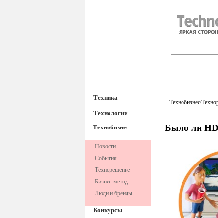
TechnoFre
Техника
Технобизнес
/
Техно
Технологии
Было ли HD
Технобизнес
Новости
События
Технорешение
Бизнес-метод
Люди и бренды
Конкурсы