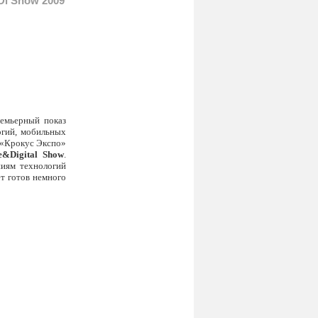
Di Show 2009
ремьерный показ
огий, мобильных
 «Крокус Экспо»
e&Digital Show
.
ниям технологий
ет готов немного