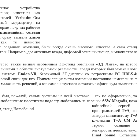
сное устройство
пания, известная как
ителей –
Verbatim
. Она
енный медиацентр на
торые получил рабочее
ьтимедийная сетевая
я сразу вызвала живой
 как те немногие
о создавала компания, были всегда очень высокого качества, а сама стан
ры. Например, два антенных входа, цифровой эфирный тюнер, и множество к
терес также вызвал необычный 3D-стенд компании «
3Д Лига
», на кото
овинками в области виртуальной реальности, среди которых был замечен ко
я система
Etalon-VR
, безочковый 3D-дисплей со встроенным PC
HDLS-4
еской связи для игр. Причем специалисты компании постоянно намекали на т
малая часть решений, а все самое «вкусное» осталось в офисе, куда «милости 
d
был, пожалуй, самым уютным на всей выставке – как по оформлению, та
 любопытные посетители подолгу любовались на колонки
ASW Magadis
,
цока
юбилейной серией 
проигрывателей
T+A
, во
завидев минисистему
T+A
колонками
T
+
A
CM Act
теряли сознани
электростатических акус
Final Sound
. Оставши