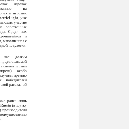
новое игровое
нованное на
орах и игровых
ectricLight
, уже
имающая участие
ла собственные
ода. Среди них
кронштейнов и
ы, выполненная с
дной подсветки.
 вас долгим
редставляемой
о в самый первый
преля) особо
олучили премию
х победителей
 свой рассказ об
рые ранее лишь
 Russia
(в шутку
») производители
преимущественно
.