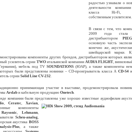
радостью узнавали о но
деятельности компани
класса Hi-Fi, об
собственным усилителем.
В связи с тем, что комп
2009 года стала э
дистрибьютором
PIE
основную часть экспози
конечно же, акустическ
швейцарской марки. К
емонстрированы компоненты других брендов, дистрибьютором которых явля
ьный усилитель серии
TWO
итальянской компании
AUDIA FLIGHT
, виниловы
ермания), мебель под TV
SOUNDATIONS
(ЮАР), а также компоненты нем
 которых были представлены новинки – CD-проигрыватель класса А
CD-S4
и
итель серии
Solid Line CV-232
.
радиционно принимающая участие в выставке, продемонстрировала новин
темы
Arslab
и кабельную продукцию
Onetech
.
тенде компании были представлены уже хорошо известные аудиофилам акуст
io
,
Ceratec
,
Xavian
,
онные компоненты
,
Raysonic
,
Lehmann
,
рыватели
Scheu-analog
,
морская акустика
BOSS
nalysis-Plus
, а также
и аксессуары
Systems