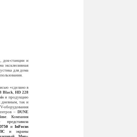
 док-станции и
на эксклюзивная
акустика для дома
спользования.
исью «сделано в
8 Black
,
HD 228
is
и продукцию
 дневным, так и
V-оборудования
центров –
DUNE
ime
.
Компания
» представила
D750
и
InFocus
/IC
и экраны
азерный Мир
»