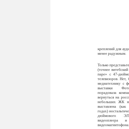
креплений для ауд
менее радужным.
Только представьте
(точнее витебский
паре» с 47-дюйм
телевизоров. Нет,
медиатехнику с ф
выставки Фо
порадовала комп
вернуться на росс
небольших ЖК н
выставлена (как
годах) ностальгиче
дюймового ЭЛТ
видеоплеера 
видеомагнитофона