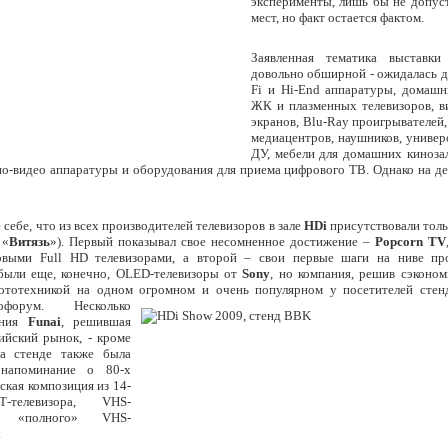
эксперименты, лишь бы не допу
мест, но факт остается фактом.
Заявленная тематика выставк
довольно обширной - ожидалась д
Fi и Hi-End аппаратуры, домашн
ЖК и плазменных телевизоров, в
экранов, Blu-Ray проигрывателей
медиацентров, наушников, универ
ДУ, мебели для домашних кинозал
ио-видео аппаратуры и оборудования для приема цифрового ТВ. Однако на де
 себе, что из всех производителей телевизоров в зале
HD
i
присутствовали тол
 «
Витязь
»). Первый показывал свое несомненное достижение –
Popcorn TV
овыми Full HD телевизорами, а второй – свои первые шаги на ниве пр
 были еще, конечно, OLED-телевизоры от
Sony
, но компания, решив сэконом
ототехникой на одном огромном и очень популярном у посетителей стен
тофорум.
Несколько
ания
Funai
, решившая
ийский рынок, - кроме
а стенде также была
 напоминание о 80-х
ская композиция из 14-
-телевизора, VHS-
и «полного» VHS-
.