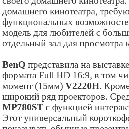
своего домашнего кинотеатра.
домашнего кинотеатра, требу
функциональных возможносте
модель для любителей с больш
отдельный зал для просмотра 
BenQ
представила на выстав
формата Full HD 16:9, в том ч
момент (15мм)
V2220H
. Кром
широкий ряд проекторов. Сре
MP780ST
с функцией интерак
Этот универсальный короткоф
показывать обычные презентац