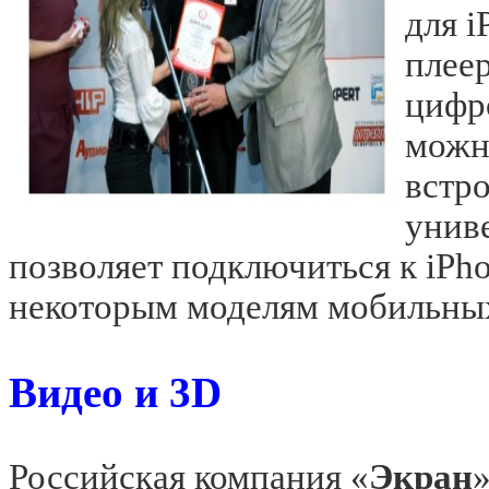
для
i
плее
цифр
можн
встр
унив
позволяет подключиться к
i
Ph
некоторым моделям мобильных
Видео и 3D
Российская компания «
Экран