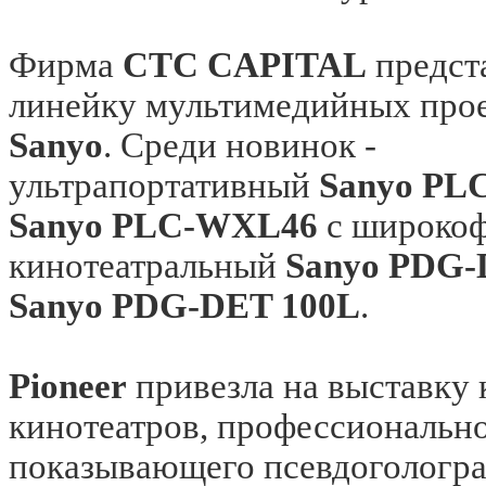
Фирма
CTC CAPITAL
предст
линейку мультимедийных про
Sanyo
. Среди новинок -
ультрапортативный
Sanyo PL
Sanyo PLC-WXL46
c широкоф
кинотеатральный
Sanyo PDG-
Sanyo PDG-DET 100L
.
Pioneer
привезла на выставку 
кинотеатров, профессионально
показывающего псевдогологра