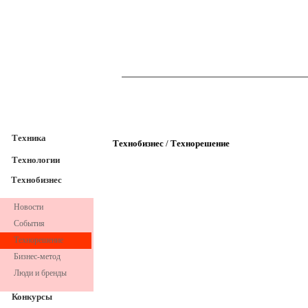
TechnoFresh
Техника
Техника
Технобизнес
/
Технорешение
Технологии
Технобизнес
Новости
События
Технорешение
Бизнес-метод
Люди и бренды
Конкурсы