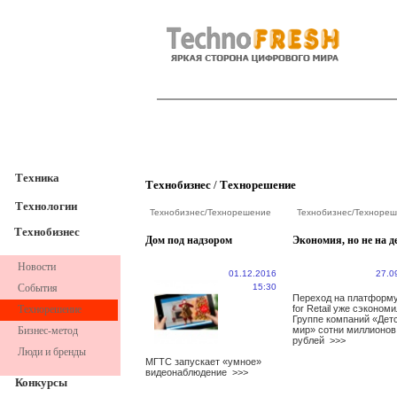
TechnoFresh
Техника
Техника
Технобизнес
/
Технорешение
Технологии
Технобизнес
/
Технорешение
Технобизнес
/
Технореш
Технобизнес
Дом под надзором
Экономия, но не на д
Новости
01.12.2016
27.0
События
15:30
Переход на платформ
Технорешение
for Retail уже сэкономи
Группе компаний «Дет
Бизнес-метод
мир» сотни миллионов
рублей
>>>
Люди и бренды
МГТС запускает «умное»
видеонаблюдение
>>>
Конкурсы