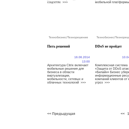
соцсетях
>>>
мобильной платфор
Технобизнес
/
Технорешение
Технобизнес
/
Технореш
Пять решений
DDoS не пройдет
16.06.2014
10.0
13:00
Архитектура Citrix включает
Комплексная система
мобильные решения для
«Защита от DDoS атак
бизнеса в области
«Билайн» Бизнес убер
виртуализации,
информационные рес
мобильности, сетевых и
компаний клиентов от 
облачных технологий
>>>
угроз
>>>
<< Предыдущая
<<