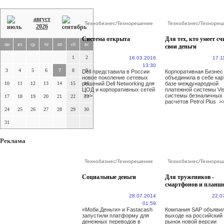
август
Технобизнес
/
Технорешение
Технобизнес
/
Технореш
2026
Система открыта
Для тех, кто умеет сч
пн
вт
ср
чт
пт
сб
вс
свои деньги
1
2
16.03.2016
17.1
13:30
3
4
5
6
7
8
9
Dell представила в России
Корпоративная Бизнес
новое поколение сетевых
объединила в себе кар
10
11
12
13
14
15
решений Dell Networking для
16
базе международной
ЦОД и корпоративных сетей
платежной системы Vi
>>>
системы безналичных
17
18
19
20
21
22
23
расчетов Petrol Plus
>
24
25
26
27
28
29
30
31
Реклама
Технобизнес
/
Технорешение
Технобизнес
/
Технореш
Социальные деньги
Для тружеников -
смартфонов и планш
28.07.2014
22.0
01:59
«Моби.Деньги» и Fastacash
Компания SAP объявил
запустили платформу для
выходе на российский
денежных переводов в
рынок новой версии