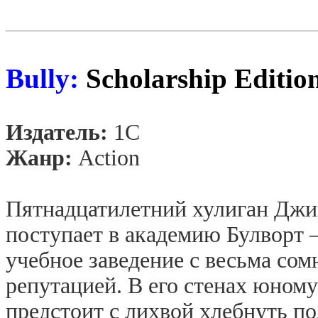
Bully:
Scholarship Editio
Издатель:
1С
Жанр:
Action
Пятнадцатилетний хулиган Дж
поступает в академию Булворт 
учебное заведение с весьма со
репутацией. В его стенах юном
предстоит с лихвой хлебнуть п