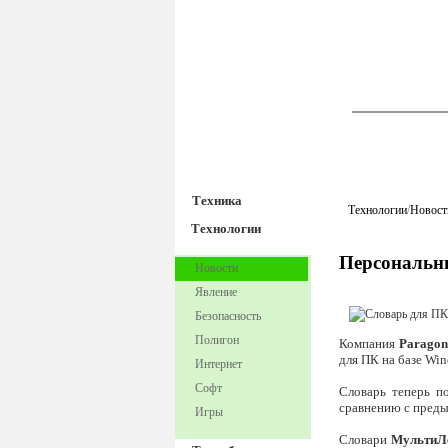
TechnoFre
Техника
Технологии
/
Новост
Технологии
Персональн
Новости
Явление
Безопасность
Полигон
Компания
Paragon
для ПК на базе Win
Интернет
Софт
Словарь теперь п
сравнению с преды
Игры
Словари
МультиЛ