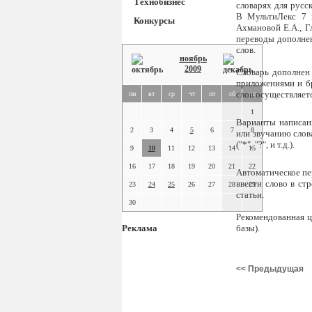
Технобизнес
словарях для русск
В МультиЛекс 7 пр
Конкурсы
Ахмановой Е.А., Г
переводы дополне
слов.
ноябрь
2009
Словарь дополнен
приложениями и бра
слов осуществляет
пн
вт
ср
чт
пт
сб
вс
1
Варианты написан
2
3
4
5
6
7
8
или звучанию слов
("*", "?", и т.д.).
9
10
11
12
13
14
15
16
17
18
19
20
21
22
Автоматическое пе
ввести слово в ст
23
24
25
26
27
28
29
статьи.
30
Рекомендованная ц
Реклама
базы).
<< Предыдущая