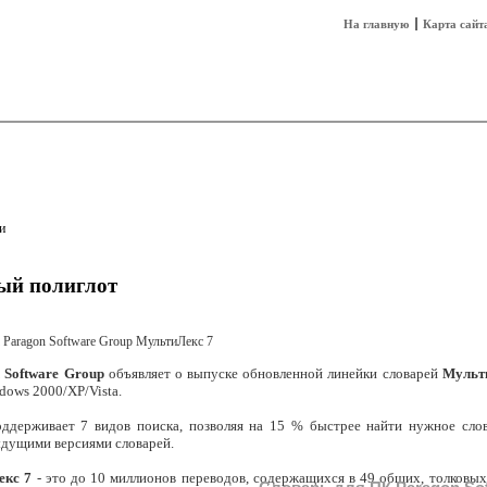
На главную
Карта сайт
sh
Техника
Технологии
Технобизнес
и
ый полиглот
 Software Group
объявляет о выпуске обновленной линейки словарей
Мульт
dows 2000/XP/Vista.
оддерживает 7 видов поиска, позволяя на 15 % быстрее найти нужное сло
дущими версиями словарей.
екс 7
- это до 10 миллионов переводов, содержащихся в 49 общих, толковых