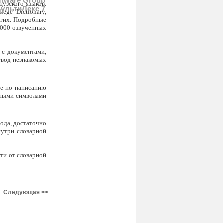
ftware Group
цузского языков.
ультиЛекс 7
ege Dictionary,
угих. Подробные
 000 озвученных
 с документами,
ревод незнакомых
ие по написанию
ьными символами
вода, достаточно
нутри словарной
сти от словарной
Следующая >>