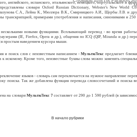
Словарь для ПК Paragon So
ого, английского, испанского, итальянского, немецкого, португальского и фран
М
едставлены словари Oxford Russian Dictionary, Webster’s New World Coll
лазунова С.А., Лейна К., Мюллера В.К., Смирницкого А.И., Щербы Л.В. и др
ны транскрипцией, примерами употребления и написания, синонимами и 250
 несколькими новыми функциями. Всплывающий перевод - во время работы
узерами (IE, Firefox, Opera и др.), общения по ICQ (QIP, Miranda и др.) пе
ся простым наведением курсора мыши.
ия и поиск слов с неизвестным написанием -
МультиЛекс
предлагает близк
а к искомому. Кроме того, неизвестные буквы слова можно заменять специал
реключение языков - словарь сам переключается на нужное направление пере
року поиска. Так же добавлена функция перевода словосочетаний и поиска в
ена на словари
МультиЛекс 7
составляет от 290 до 1 590 рублей (в зависимо
В начало рубрики