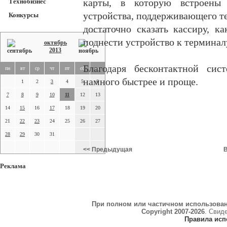
Технобизнес
карты, в которую встроены
устройства, поддерживающего т
Конкурсы
достаточно сказать кассиру, к
поднести устройство к терминал
октябрь
2013
Благодаря бесконтактной сис
пн
вт
ср
чт
пт
сб
вс
намного быстрее и проще.
1
2
3
4
5
6
7
8
9
10
11
12
13
14
15
16
17
18
19
20
21
22
23
24
25
26
27
28
29
30
31
<< Предыдущая
В
Реклама
При полном или частичном использова
Copyright 2007-2026
. Свид
Правила исп