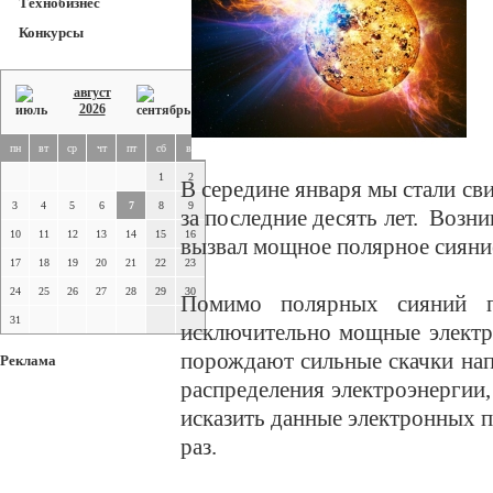
Технобизнес
Конкурсы
август
2026
пн
вт
ср
чт
пт
сб
вс
1
2
В середине января мы стали св
3
4
5
6
7
8
9
за последние десять лет. Возн
10
11
12
13
14
15
16
вызвал мощное полярное сияние
17
18
19
20
21
22
23
24
25
26
27
28
29
30
Помимо полярных сияний п
31
исключительно мощные электр
порождают сильные скачки на
Реклама
распределения электроэнергии,
исказить данные электронных 
раз.