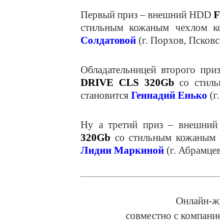
Первый приз – внешний
HDD
F
стильным кожаным чехлом ко
Солдатовой
(г. Порхов, Псковск
Обладательницей второго при
DRIVE
CLS
320
Gb
со стиль
становится
Геннадий Енько
(г
Ну а третий приз – внешни
320
Gb
со стильным кожаным ч
Лидии Маркиной
(г. Абрамцев
Онлайн-ж
совместно с компани