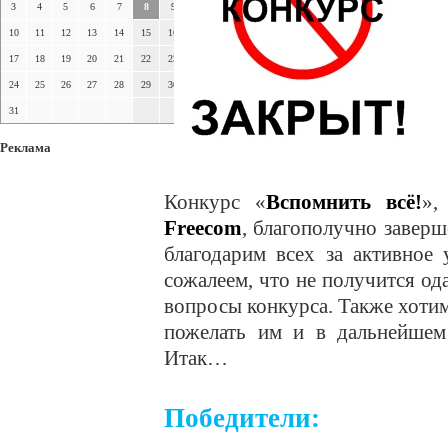
3
4
5
6
7
8
9
10
11
12
13
14
15
16
17
18
19
20
21
22
23
24
25
26
27
28
29
30
31
Реклама
Конкурс «
Вспомнить всё!
»,
Freecom
, благополучно завер
благодарим всех за активное
сожалеем, что не получится ода
вопросы конкурса. Также хотим
пожелать им и в дальнейшем 
Итак…
Победители: