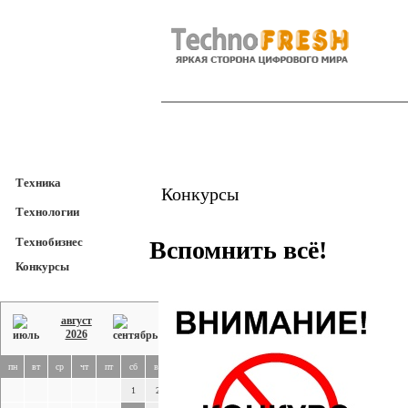
TechnoFresh
Техника
Техника
Конкурсы
Технологии
Технобизнес
Вспомнить всё!
Конкурсы
август
2026
пн
вт
ср
чт
пт
сб
вс
1
2