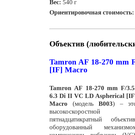
Вес:
540 г
Ориентировочная стоимость: 
Объектив
(
любительск
Tamron AF 18-270 mm F/
[IF] Macro
Tamron
AF
18-270
mm
F
/3.5
6.3
Di
II
VC
LD
Aspherical
[
IF
Macro
(модель
B003
) – эт
высокоскоростной
пятнадцатикратный объектив
оборудованный механизмо