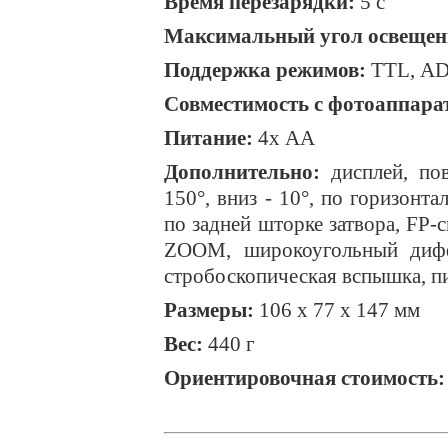
Время перезарядки:
5 с
Максимальный угол освещен
Поддержка режимов:
TTL
,
AD
Совместимость с фотоаппара
Питание:
4х АА
Дополнительно:
дисплей, пов
150°, вниз - 10°, по горизонта
по задней шторке затвора,
FP
-
ZOOM, широкоугольный дифф
стробоскопическая вспышка, п
Размеры:
106 х 77 х 147 мм
Вес:
440 г
Ориентировочная стоимость: 