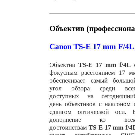
Объектив (профессион
Canon
TS
-
E
17
mm
F
/4
L
Объектив
TS-E 17 mm f/4L
фокусным расстоянием 17 м
обеспечивает самый большо
угол обзора среди все
доступных на сегодняшни
день объективов с наклоном 
сдвигом оптической оси. 
дополнение ко все
достоинствам
TS-E 17 mm f/4