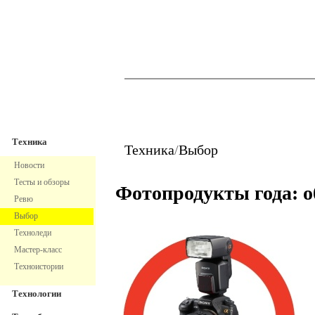
TechnoFresh
Техника
Техника
Техника
/
Выбор
Новости
Тесты и обзоры
Фотопродукты года: 
Ревю
Выбор
Техноледи
Мастер-класс
Техноистории
Технологии