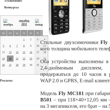
Технобизнес
Конкурсы
декабрь
2011
пн
вт
ср
чт
пт
сб
вс
1
2
3
4
Стильные двухсимочники
Fly
5
6
7
8
9
10
11
кого толщина мобильного телеф
12
13
14
15
16
17
18
19
20
21
22
23
24
25
Оба устройства выполнены в
26
27
28
29
30
31
2,4-дюймовым дисплеем, 
продержаться до 10 часов в 
WAP 2.0 и GPRS, E-mail клиент
Реклама
Модель
Fly MC181
при габари
B501
– при 118×40×12,05 мм –
на 3 мегапикселя, его брат – на