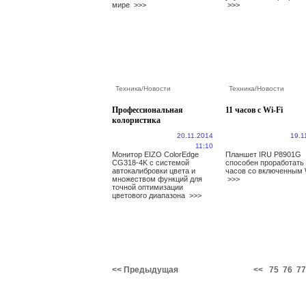
мире
>>>
>>>
Техника
/
Новости
Техника
/
Новости
Профессиональная
11 часов с Wi-Fi
колористика
20.11.2014
19.1
11:10
Монитор EIZO ColorEdge
Планшет IRU P8901G
CG318-4K с системой
способен проработать 
автокалибровки цвета и
часов со включенным 
множеством функций для
>>>
точной оптимизации
цветового диапазона
>>>
<< Предыдущая
<<
75
76
77