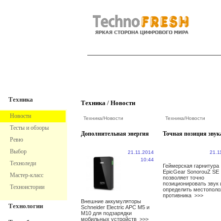
TechnoFresh
Техника
Техника
Техника
/
Новости
Новости
Техника
/
Новости
Техника
/
Новости
Тесты и обзоры
Дополнительная энергия
Точная позиция звук
Ревю
Выбор
21.11.2014
21.1
10:44
Техноледи
Геймерская гарнитура
EpicGear SonorouZ SE
Мастер-класс
позволяет точно
позиционировать звук 
Техноистории
определить местопол
противника
>>>
Внешние аккумуляторы
Технологии
Schneider Electric APC M5 и
M10 для подзарядки
мобильных устройств
>>>