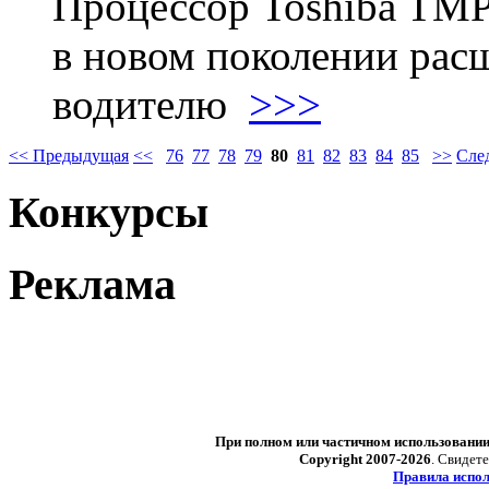
Процессор Toshiba TM
в новом поколении ра
водителю
>>>
<< Предыдущая
<<
76
77
78
79
80
81
82
83
84
85
>>
Сле
Конкурсы
Реклама
При полном или частичном использовани
Copyright 2007-2026
. Свидет
Правила испол