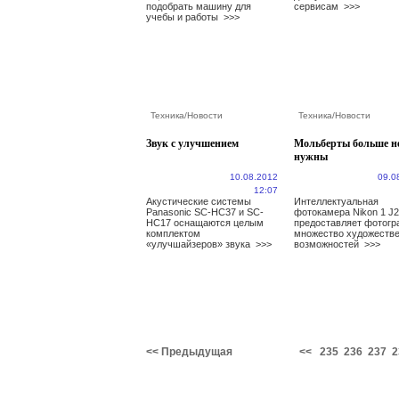
подобрать машину для
сервисам
>>>
учебы и работы
>>>
Техника
/
Новости
Техника
/
Новости
Звук с улучшением
Мольберты больше н
нужны
10.08.2012
09.0
12:07
Акустические системы
Интеллектуальная
Panasonic SC-HC37 и SC-
фотокамера Nikon 1 J2
HC17 оснащаются целым
предоставляет фотог
комплектом
множество художеств
«улучшайзеров» звука
>>>
возможностей
>>>
<< Предыдущая
<<
235
236
237
2