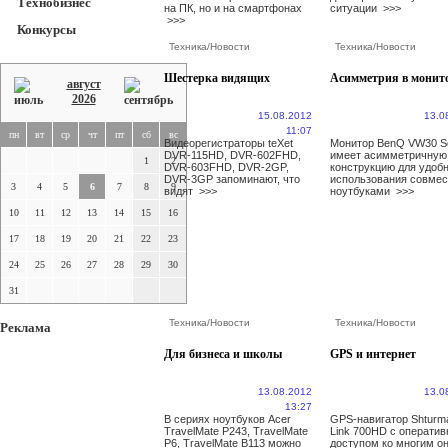
Технобизнес
на ПК, но и на смартфонах
ситуации
>>>
>>>
Конкурсы
Техника
/
Новости
Техника
/
Новости
Шестерка видящих
Асимметрия в монит
август
2026
15.08.2012
13.0
11:07
пн
вт
ср
чт
пт
сб
вс
Видеорегистраторы teXet
Монитор BenQ VW30 Se
DVR-115HD, DVR-602FHD,
имеет асимметричную
1
2
DVR-603FHD, DVR-2GP,
конструкцию для удоб
DVR-3GP запоминают, что
использования совмес
3
4
5
6
7
8
9
видят
>>>
ноутбуками
>>>
10
11
12
13
14
15
16
17
18
19
20
21
22
23
24
25
26
27
28
29
30
31
Техника
/
Новости
Техника
/
Новости
Реклама
Для бизнеса и школы
GPS и интернет
13.08.2012
13.0
13:27
В сериях ноутбуков Acer
GPS-навигатор Shturm
TravelMate P243, TravelMate
Link 700HD с операти
P6, TravelMate B113 можно
доступом ко многим о