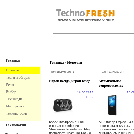
TechnoFresh
Техника
Техника
Техника
/
Новости
Новости
Техника
/
Новости
Техника
/
Новости
Тесты и обзоры
Играй всегда, играй везде
Музыкальное
Ревю
сопровождение
Выбор
16.08.2012
16.0
11:39
Техноледи
Мастер-класс
Техноистории
Кросс-платформенная
МР3 плеер Explay C43
Технологии
игровая периферия
проигрывает музыку,
SteelSeries Freedom to Play
показывает тексты и с
позволяет играть не только
диктофоном в нужной