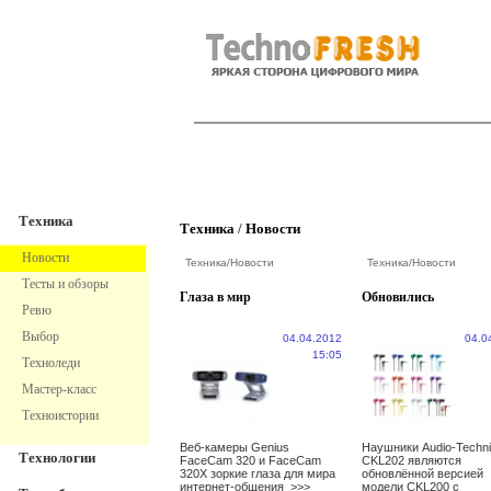
TechnoFresh
Техника
Техника
Техника
/
Новости
Новости
Техника
/
Новости
Техника
/
Новости
Тесты и обзоры
Глаза в мир
Обновились
Ревю
Выбор
04.04.2012
04.0
15:05
Техноледи
Мастер-класс
Техноистории
Веб-камеры Genius
Наушники Audio-Techn
Технологии
FaceCam 320 и FaceCam
CKL202 являются
320X зоркие глаза для мира
обновлённой версией
интернет-общения
>>>
модели CKL200 с