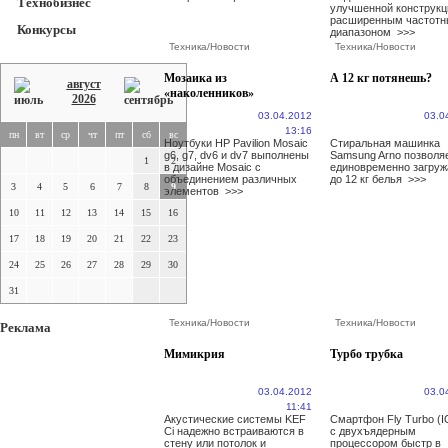
Технобизнес
улучшенной конструкц
расширенным частот
Конкурсы
диапазоном
>>>
Техника
/
Новости
Техника
/
Новости
Мозаика из
А 12 кг потянешь?
август
«наколенников»
2026
03.04.2012
03.0
13:16
пн
вт
ср
чт
пт
сб
вс
Ноутбуки HP Pavilion Mosaic
Стиральная машинка
g6, g7, dv6 и dv7 выполнены
Samsung Arno позволя
1
2
в дизайне Mosaic с
единовременно загруж
объединением различных
до 12 кг белья
>>>
3
4
5
6
7
8
9
элементов
>>>
10
11
12
13
14
15
16
17
18
19
20
21
22
23
24
25
26
27
28
29
30
31
Техника
/
Новости
Техника
/
Новости
Реклама
Мимикрия
Турбо трубка
03.04.2012
03.0
11:41
Акустические системы KEF
Смартфон Fly Turbo (I
Ci надежно встраиваются в
с двухъядерным
стену или потолок и
процессором быстр в