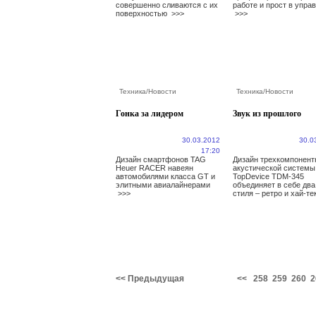
совершенно сливаются с их
работе и прост в упра
поверхностью
>>>
>>>
Техника
/
Новости
Техника
/
Новости
Гонка за лидером
Звук из прошлого
30.03.2012
30.0
17:20
Дизайн cмартфонов TAG
Дизайн трехкомпонент
Heuer RACER навеян
акустической системы
автомобилями класса GT и
TopDevice TDM-345
элитными авиалайнерами
объединяет в себе два
>>>
стиля – ретро и хай-т
<< Предыдущая
<<
258
259
260
2