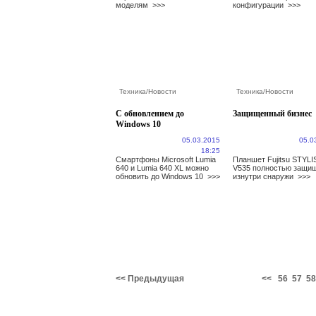
моделям
>>>
конфигурации
>>>
Техника
/
Новости
Техника
/
Новости
С обновлением до
Защищенный бизнес
Windows 10
05.03.2015
05.0
18:25
Смартфоны Microsoft Lumia
Планшет Fujitsu STYLI
640 и Lumia 640 XL можно
V535 полностью защи
обновить до Windows 10
>>>
изнутри снаружи
>>>
<< Предыдущая
<<
56
57
58