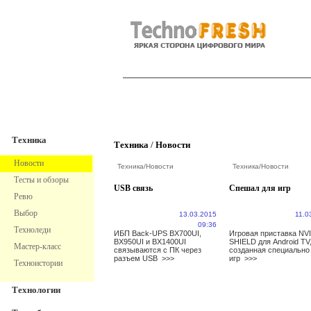
TechnoFresh
Техника
Техника
Техника
/
Новости
Новости
Техника
/
Новости
Техника
/
Новости
Тесты и обзоры
USB связь
Спешал для игр
Ревю
Выбор
13.03.2015
11.0
09:36
Техноледи
ИБП Back-UPS BX700UI,
Игровая приставка NV
BX950UI и BX1400UI
SHIELD для Android TV
Мастер-класс
связываются с ПК через
созданная специально
разъем USB
>>>
игр
>>>
Техноистории
Технологии