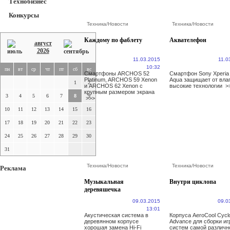
Технобизнес
Конкурсы
Техника
/
Новости
Техника
/
Новости
Каждому по фаблету
Аквателефон
август
2026
11.03.2015
11.0
10:32
пн
вт
ср
чт
пт
сб
вс
Смартфоны ARCHOS 52
Смартфон Sony Xperia
Platinum, ARCHOS 59 Xenon
Aqua защищает от влаг
1
2
и ARCHOS 62 Xenon с
высокие технологии
>
крупным размером экрана
3
4
5
6
7
8
9
>>>
10
11
12
13
14
15
16
17
18
19
20
21
22
23
24
25
26
27
28
29
30
31
Техника
/
Новости
Техника
/
Новости
Реклама
Музыкальная
Внутри циклопа
деревяшечка
09.03.2015
09.0
13:01
Акустическая система в
Корпуса AeroCool Cycl
деревянном корпусе
Advance для сборки и
хорошая замена Hi-Fi
систем самой различн