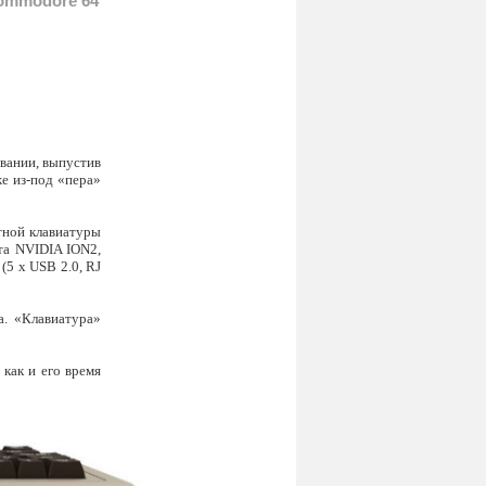
ommodore 64
овании, выпустив
же из-под «пера»
тной клавиатуры
рта NVIDIA ION2,
(5 х USB 2.0, RJ
а. «Клавиатура»
, как и его время