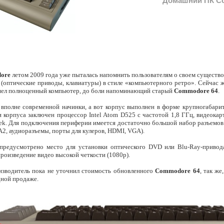
Домашний ПК C
ore
летом 2009 года уже пыталась напомнить пользователям о своем существ
 (оптические приводы, клавиатуры) в стиле «компьютерного ретро». Сейчас 
шел полноценный компьютер, до боли напоминающий старый
Commodore 64
.
вполне современной начинки, а вот корпус выполнен в форме крупногабари
и корпуса заключен процессор Intel Atom D525 с частотой 1,8 ГГц, видеока
ek. Для подключения периферии имеется достаточно большой набор разъемов 
A2, аудиоразъемы, порты для кулеров, HDMI, VGA).
 предусмотрено место для установки оптического DVD или Blu-Ray-привод
роизведение видео высокой четкости (1080р).
изводитель пока не уточнил стоимость обновленного
Commodore 64
, так же
дной продаже.