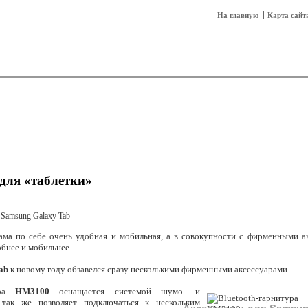
На главную
Карта сайт
sh
Техника
Технологии
Технобизнес
для «таблетки»
ама по себе очень удобная и мобильная, а в совокупности с фирменными а
обнее и мобильнее.
ab
к новому году обзавелся сразу несколькими фирменными аксессуарами.
тура
HM3100
оснащается системой шумо- и
 так же позволяет подключаться к нескольким