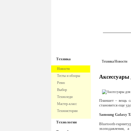
TechnoFre
Техника
Техника
/
Новости
Новости
Тесты и обзоры
Аксессуары 
Ревю
Выбор
Техноледи
Планшет – вещь с
Мастер-класс
становится еще уд
Техноистории
Samsung Galaxy T
Технологии
Bluetooth-гарни
эхоподавления, а