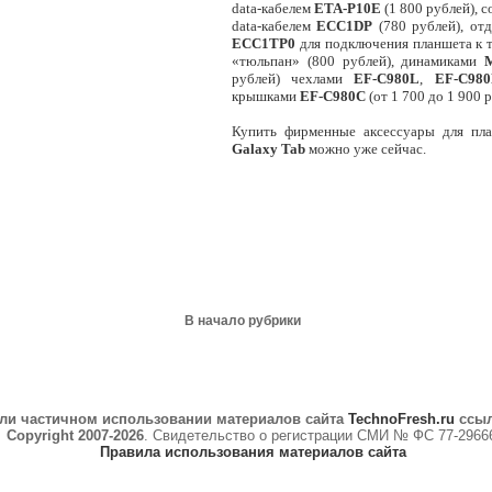
data-кабелем
ETA-P10E
(1 800 рублей), 
data-кабелем
ECC1DP
(780 рублей), от
ECC1TP0
для подключения планшета к т
«тюльпан» (800 рублей), динамиками
рублей) чехлами
EF-C980L
,
EF-C98
крышками
EF-C980C
(от 1 700 до 1 900 р
Купить фирменные аксессуары для п
Galaxy Tab
можно уже сейчас.
В начало рубрики
ли частичном использовании материалов сайта
TechnoFresh.ru
ссыл
Copyright 2007-2026
. Свидетельство о регистрации СМИ № ФС 77-2966
Правила использования материалов сайта