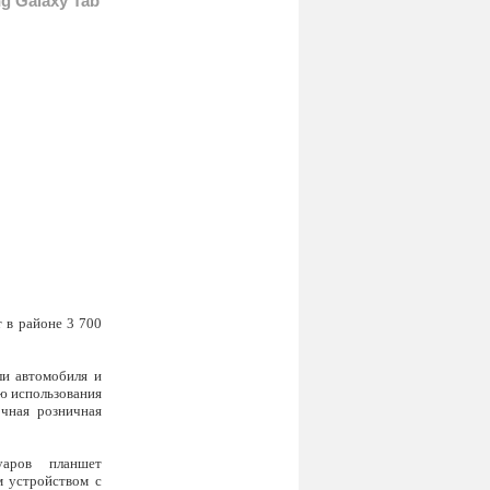
 Galaxy Tab
 в районе 3 700
и автомобиля и
ью использования
очная розничная
уаров планшет
 устройством с