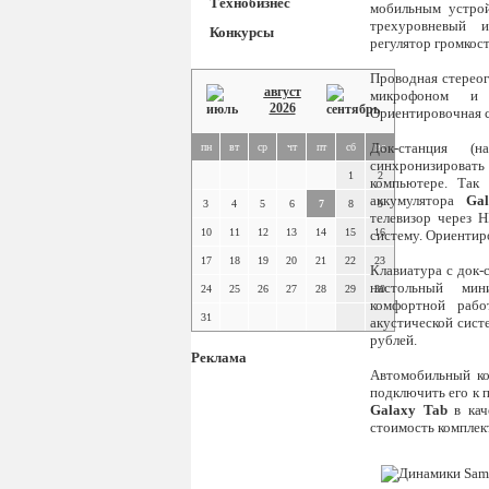
Технобизнес
мобильным устрой
трехуровневый 
Конкурсы
регулятор громкос
Проводная стерео
август
микрофоном и 
2026
Ориентировочная с
Док-станция (н
пн
вт
ср
чт
пт
сб
вс
синхронизировать
1
2
компьютере. Так
аккумулятора
Ga
3
4
5
6
7
8
9
телевизор через 
10
11
12
13
14
15
16
систему. Ориентир
17
18
19
20
21
22
23
Клавиатура с док-
настольный мин
24
25
26
27
28
29
30
комфортной раб
31
акустической сист
рублей.
Реклама
Автомобильный к
подключить его к 
Galaxy Tab
в кач
стоимость комплект