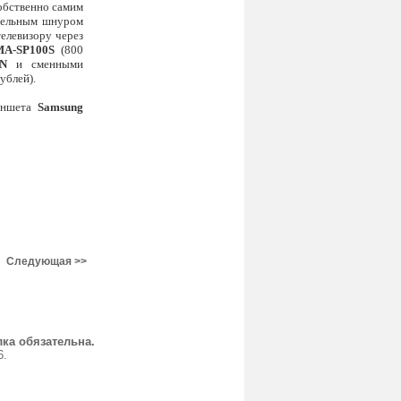
собственно самим
дельным шнуром
елевизору через
MA-SP100S
(800
0N
и сменными
ублей).
ланшета
Samsung
Следующая >>
ка обязательна.
6.