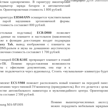
Аксессуары для Samsung
ствам одновременно. В гарнитуру вмонтирован
индикатор заряда батареи и автоматический
ти. Ориентировочная стоимость 1 800 рублей.
гарнитура
EHS60ANN
оснащается чувствительным
парой наушников эргономичной формы.
тоимость составляет 800 рублей.
астольная подставка)
ECR-D980
позволяет
 данные на планшете и настольном (наколенном)
 же в функции док-станции входит подзарядка
laxy Tab
, вывод изображения с планшета на
HDMI-разъем и звука на домашнюю акустическую
овочная стоимость составляет 1 700 рублей.
станцией
ECR-K10E
превращает планшет в этакий
и-ПК. Помимо предоставления возможности
оты с офисными документами, она еще и к
еме подключается через аудиовыход. Стоить «музыкальная» клавиатура будет
омплект
ECS-V980
поможет расположить новый планшет на передней панел
питанию через типовой 5V-коннектор (прикуриватель). Все это делается с цел
естве автомобильного навигатора и мультимедийного центра. Ориентиров
а составит 2 500 рублей.
Помимо вышеперечисленных аксесс
можно порадовать мобильным зарядным