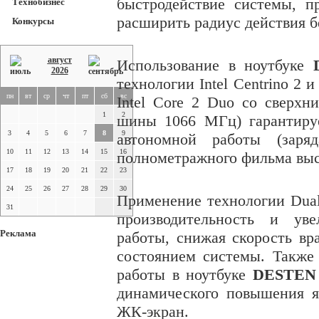
быстродействие системы, п
Технобизнес
расширить радиус действия б
Конкурсы
август
Использование в
ноутбуке
2026
технологии Intel Centrino 2
пн
вт
ср
чт
пт
сб
вс
Intel Core 2 Duo со сверхн
1
2
шины 1066 МГц) гарантиру
3
4
5
6
7
8
9
автономной работы (заря
10
11
12
13
14
15
16
полнометражного фильма высо
17
18
19
20
21
22
23
24
25
26
27
28
29
30
Применение технологии Dual
31
производительность и уве
Реклама
работы, снижая скорость вр
состоянием системы. Также
работы в ноутбуке
DESTEN 
динамического повышения я
ЖК-экран.