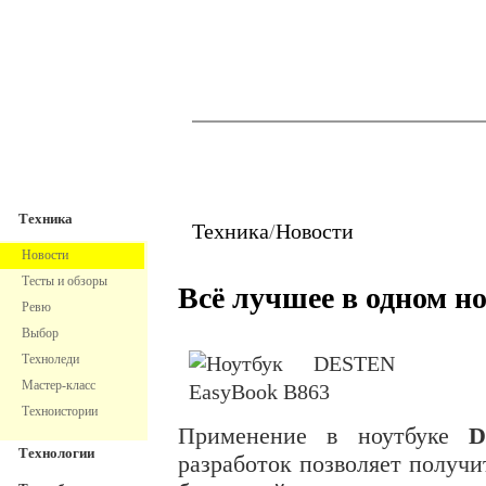
TechnoFresh
Техника
Техника
Техника
/
Новости
Новости
Тесты и обзоры
Всё лучшее в одном н
Ревю
Выбор
Техноледи
Мастер-класс
Техноистории
Применение в ноутбуке
D
Технологии
разработок позволяет получи