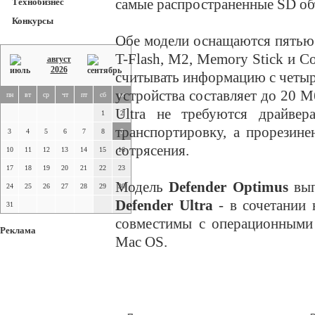
самые распространенные SD об
Технобизнес
Конкурсы
Обе модели оснащаются пятью
T-Flash, M2, Memory Stick и C
август
2026
считывать информацию с четыр
устройства составляет до 20 М
пн
вт
ср
чт
пт
сб
вс
Ultra не требуются драйвер
1
2
транспортировку, а прорезин
3
4
5
6
7
8
9
сотрясения.
10
11
12
13
14
15
16
17
18
19
20
21
22
23
Модель
Defender Optimus
вып
24
25
26
27
28
29
30
Defender Ultra
- в сочетании 
31
совместимы с операционными 
Реклама
Mac OS.