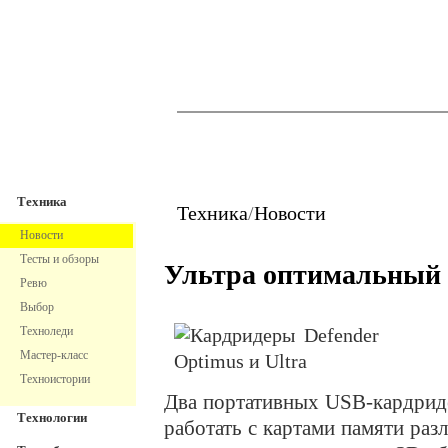
TechnoFresh
Техника
Техника
Техника
/
Новости
Новости
Тесты и обзоры
Ультра оптимальный 
Ревю
Выбор
Техноледи
Мастер-класс
Техноистории
Два портативных USB-кардри
Технологии
работать с картами памяти раз