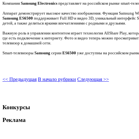
Компания
Samsung Electronics
представляет на российском рынке smart-тел
Аппарат демонстрирует высокое качество изображения. Функция Samsung Wid
Samsung ES6500
поддерживает Full HD и видео 3D, уникальный интерфейс S
детей, а также делиться яркими впечатлениями с родными и друзьями.
Важную роль в управлении контентом играет технология AllShare Play, кото
где есть подключение к интернету. Фото и видео теперь можно просматриват
телевизор к домашней сети.
Smart-телевизоры
Samsung
серии
ES6500
уже доступны на российском рынке
<< Предыдущая
В начало рубрики
Следующая >>
Конкурсы
Реклама