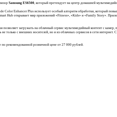
евизор
Samsung ES6500
, который претендует на центр домашней мультимедийн
e Color Enhancer Plus использует особый алгоритм обработки, который повыш
mart Hub открывает мир приложений «Fitness», «Kids» и «Family Story». При
рая позволяет загружать на облачный сервис мультимедийный контент с камер,
ь не только с внешних носителей, но и из облачных сервисов в сети интернет
 по рекомендованной розничной цене от 27 000 рублей.