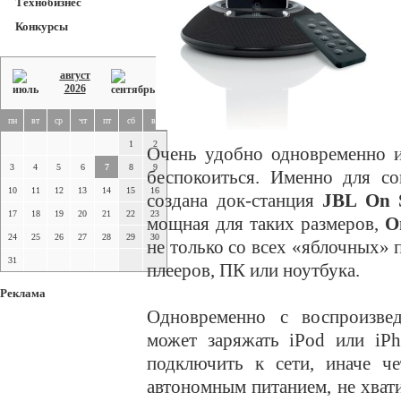
Технобизнес
Конкурсы
август
2026
пн
вт
ср
чт
пт
сб
вс
1
2
Очень удобно одновременно и
3
4
5
6
7
8
9
беспокоиться. Именно для с
10
11
12
13
14
15
16
создана док-станция
JBL On S
17
18
19
20
21
22
23
мощная для таких размеров,
O
24
25
26
27
28
29
30
не только со всех «яблочных» 
31
плееров, ПК или ноутбука.
Реклама
Одновременно с воспроизве
может заряжать iPod или iPh
подключить к сети, иначе ч
автономным питанием, не хвати