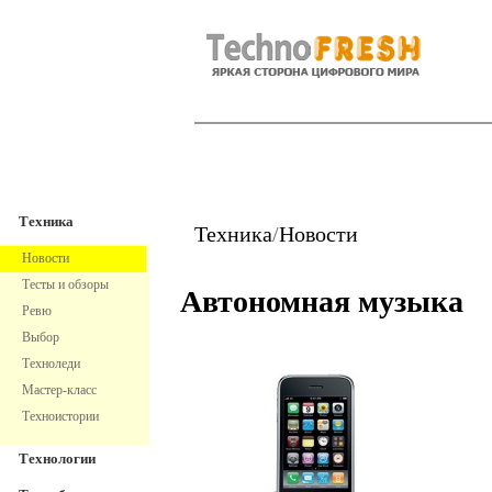
TechnoFresh
Техника
Техника
Техника
/
Новости
Новости
Тесты и обзоры
Автономная музыка
Ревю
Выбор
Техноледи
Мастер-класс
Техноистории
Технологии