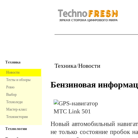
TechnoFresh
Техника
Техника
Техника
/
Новости
Новости
Тесты и обзоры
Бензиновая информа
Ревю
Выбор
Техноледи
Мастер-класс
Техноистории
Новый автомобильный навига
Технологии
не только состояние пробок н