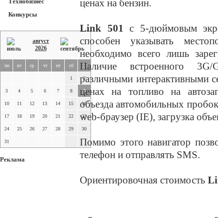
ценах на бензин.
Технобизнес
Конкурсы
Link 501
с 5-дюймовым экра
способен указывать место
август
2026
необходимо всего лишь зарег
Наличие встроенного 3G/G
пн
вт
ср
чт
пт
сб
вс
различными интерактивными с
1
2
ценах на топливо на автоза
3
4
5
6
7
8
9
объезда автомобильных пробок 
10
11
12
13
14
15
16
web-браузер (IE), загрузка объе
17
18
19
20
21
22
23
24
25
26
27
28
29
30
Помимо этого навигатор позв
31
телефон и отправлять SMS.
Реклама
Ориентировочная стоимость
L