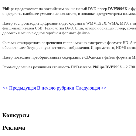
Philips
представляет на российском рынке новый DVD-плеер
DVP5996K
с фу
определить наиболее умелого исполнителя, в новинке предусмотрена возмо
Плеер воспроизводит цифровые видео-форматы WMV, DivX, WMA, MP3, а так
флэш-накопителей USB. Технология DivX Ultra, которой оснащен плеер, соче
дорожек и меню в одном удобном формате файлов.
Фильмы стандартного разрешения теперь можно смотреть в формате HD. А эт
обеспечивает безупречную четкость изображения. И, кроме того, HDMI поз
Плеер позволяет преобразовывать содержимое CD-диска в файлы формата MP
Рекомендованная розничная стоимость DVD-плеера
Philips DVP5996
– 2 790
<< Предыдущая
В начало рубрики
Следующая >>
Конкурсы
Реклама