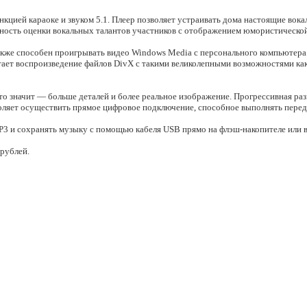
нкцией караоке и звуком 5.1. Плеер позволяет устраивать дома настоящие вок
жность оценки вокальных талантов участников с отображением юмористическо
же способен проигрывать видео Windows Media с персонального компьютера.
тает воспроизведение файлов DivX с такими великолепными возможностями как
о значит — больше деталей и более реальное изображение. Прогрессивная раз
воляет осуществить прямое цифровое подключение, способное выполнять пере
3 и сохранять музыку с помощью кабеля USB прямо на флэш-накопителе или в
 рублей.