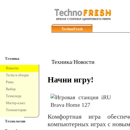
TechnoFresh
Техника
Техника
Техника
/
Новости
Новости
Тесты и обзоры
Начни игру!
Ревю
Выбор
Техноледи
Мастер-класс
Техноистории
Комфортная игра обеспе
Технологии
компьютерных играх с новы