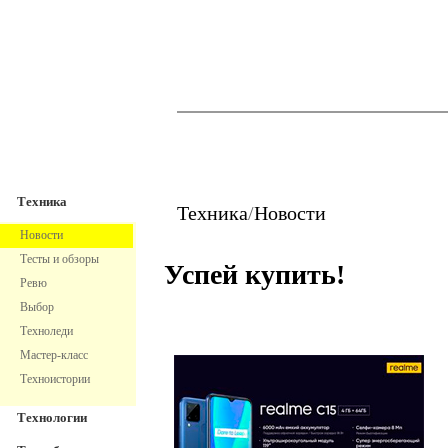
TechnoFresh
Техника
Техника
Техника
/
Новости
Новости
Тесты и обзоры
Успей купить!
Ревю
Выбор
Техноледи
Мастер-класс
Техноистории
Технологии