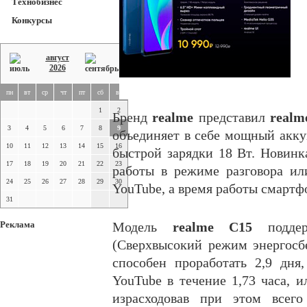
Технобизнес
Конкурсы
август
2026
пн
вт
ср
чт
пт
сб
вс
1
2
Бренд
realme
представил
realm
3
4
5
6
7
8
9
объединяет в себе мощный акк
10
11
12
13
14
15
16
быстрой зарядки 18 Вт. Новинк
17
18
19
20
21
22
23
работы в режиме разговора ил
24
25
26
27
28
29
30
YouTube, а время работы смартф
31
Реклама
Модель
realme C15
подд
(Сверхвысокий режим энергосб
способен проработать 2,9 дня
YouTube в течение 1,73 часа, и
израсходовав при этом всег