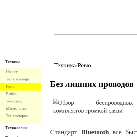
TechnoFresh
Техника
Техника
Техника
/
Ревю
Новости
Тесты и обзоры
Без лишних проводов
Ревю
Выбор
Техноледи
Мастер-класс
Техноистории
Технологии
Стандарт
Bluetooth
все быст