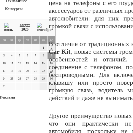
Технобизнес
цена на телефоны с его подд
Конкурсы
аксессуаров от различных пр
автолюбители: для них пр
громкой связи с использован
август
2026
пн
вт
ср
чт
пт
сб
вс
В отличие от традиционных к
1
2
Car Kit
, новые системы гро
3
4
5
6
7
8
9
особенностей и отличий. 
10
11
12
13
14
15
16
соединение с телефоном, по
17
18
19
20
21
22
23
беспроводными. Для включ
24
25
26
27
28
29
30
клавишу или просто повер
31
громкую связь, водитель 
действий и даже не вынимать
Реклама
Другое преимущество новых 
что они практически н
автомобиля, поскольку не