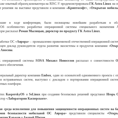
также опытный образец компьютера на RISC-V продемонстрировала
ГК Astra Linux
на с
е решения на выставке представили и компании
«Криптософт
», «
Открытая мобиль
авшие в ходе конференции, были посвящены новейшим разработкам в обл
 Об особенностях разработки операционной системы специального назначения
орм рассказал
Роман Мылицын, директор по продукту ГК Astra Linux
.
работки ОС «
Аврора
» – промышленно применяемой отечественной операционной сист
ящен доклад руководителя отдела развития экосистемы и продуктов компании «
Откр
 Аносова
.
к операционной системы R
OSA Михаил Новоселов
рассказал о совместимости
ОС
ного обеспечения.
енеральный директор компании
Embox
, один из основателей одноименного проекта с 
 встраиваемых систем, выступил с докладом о портировании операционной сист
атных платформ.
стях
KasperskyOS
и
SeLinux
при создании безопасных решений представил
Игорь 
ктор «
Лаборатории Касперского
».
ая среда исполнения для повышения защищенности операционных систем на ба
змов безопасности мобильной ОС Аврора
» представили специалисты «
Откры
антин Карасев
и
Андрей Шитов
.