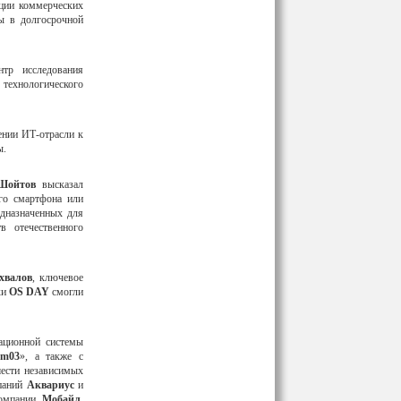
ации коммерческих
ы в долгосрочной
нтр исследования
 технологического
ении ИТ-отрасли к
ы.
Шойтов
высказал
ого смартфона или
едназначенных для
в отечественного
хвалов
, ключевое
ки
OS DAY
смогли
ационной системы
om03
», а также с
ести независимых
мпаний
Аквариус
и
компании
Мобайл