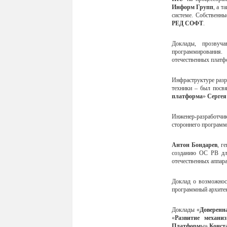
Информ Групп
, а 
системе. Собственны
РЕД СОФТ
.
Доклады, прозвуч
программирования.
отечественных платф
Инфраструктуре раз
техники – был посв
платформа
»
Сергея
Инженер-разработчи
стороннего программ
Антон Бондарев
, г
созданию ОС РВ для
отечественных аппар
Доклад о возможно
программный архите
Доклады «
Доверенн
«
Развитие механи
Платформ
ы»
Конст