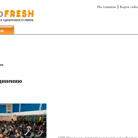
На главную
Карта сайт
sh
Техника
Технологии
Технобизнес
ия
единению