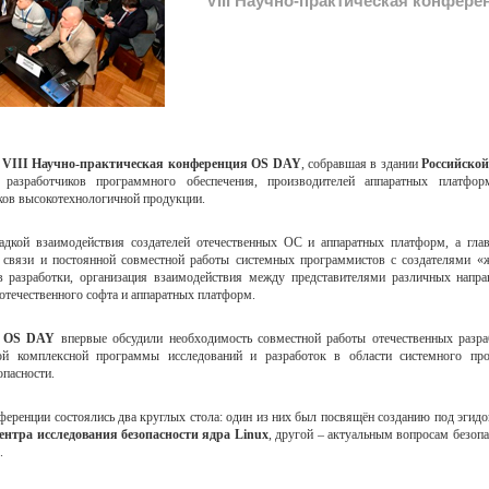
VIII Научно-практическая конфер
ь
VIII Научно-практическая конференция
OS DAY
, собравшая в здании
Российской
разработчиков программного обеспечения, производителей аппаратных платформ
иков высокотехнологичной продукции.
адкой взаимодействия создателей отечественных ОС и аппаратных платформ, а гла
 связи и постоянной совместной работы системных программистов с создателями «ж
в разработки, организация взаимодействия между представителями различных напра
отечественного софта и аппаратных платформ.
а
OS DAY
впервые обсудили необходимость совместной работы отечественных разра
ой комплексной программы исследований и разработок в области системного пр
пасности.
нференции состоялись два круглых стола: один из них был посвящён созданию под эгид
ентра исследования безопасности ядра Linux
, другой – актуальным вопросам безоп
.