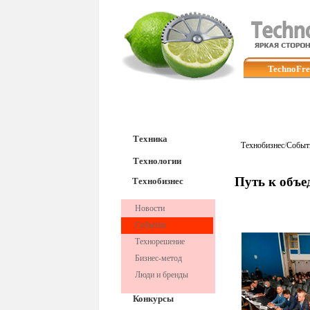
TechnoFre
Техника
Технобизнес
/
Событ
Технологии
Путь к объ
Технобизнес
Новости
События
Технорешение
Бизнес-метод
Люди и бренды
Конкурсы