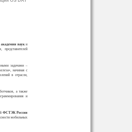
енция OS DAY
 академии наук
и
, представителей
вными задачами –
елеза», начиная с
влений в отрасли,
ботчиков, а также
ограммирования и
ой
ФСТЭК России
асности мобильных