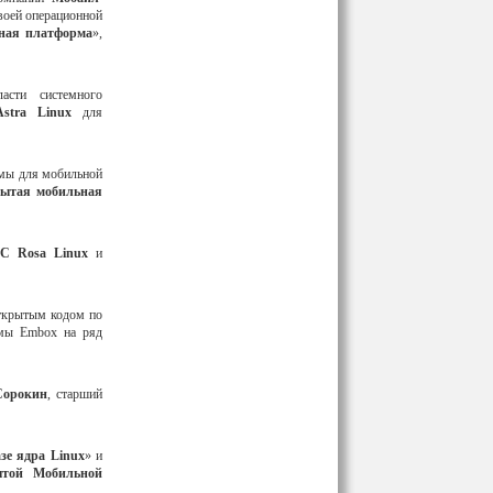
воей операционной
ная платформа
»,
асти системного
Astra Linux
для
емы для мобильной
ытая мобильная
 Rosa Linux
и
открытым кодом по
емы Embox на ряд
Сорокин
, старший
зе ядра Linux
» и
той Мобильной