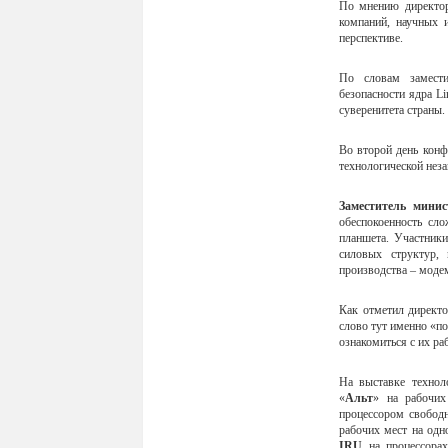
По мнению директ
компаний, научных 
перспективе.
По словам замест
безопасности ядра L
суверенитета страны.
Во второй день конф
технологической нез
Заместитель мини
обеспокоенность сл
планшета. Участники
силовых структур, 
производства – модем
Как отметил директо
слово тут именно «по
ознакомиться с их ра
На выставке технол
«
Альт
» на рабочих
процессором свобод
рабочих мест на одн
IRU
на процессора