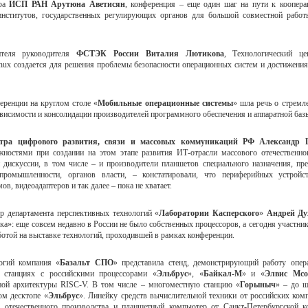
ора
ИСП РАН Арутюна Аветисян
, конференция – еще один шаг на пути к коопер
институтов, государственных регулирующих органов для большой совместной работ
ителя руководителя
ФСТЭК России Виталия Лютикова
, Технологический це
inux создается для решения проблемы безопасности операционных систем и достижения
еренции на круглом столе «
Мобильные операционные системы
» шла речь о стремл
ависимости и консолидации производителей программного обеспечения и аппаратной баз
стра цифрового развития, связи и массовых коммуникаций РФ Александр 
ожностями при создании на этом этапе развития ИТ-отрасли массового отечественн
 дискуссии, в том числе – и производители планшетов специального назначения, пр
промышленности, органов власти, – констатировали, что периферийных устройст
ов, видеоадаптеров и так далее – пока не хватает.
р департамента перспективных технологий «
Лаборатории Касперского
»
Андрей Ду
ка»: еще совсем недавно в России не было собственных процессоров, а сегодня участни
ботой на выставке технологий, проходившей в рамках конференции.
огий компания «
Базальт СПО
» представила стенд, демонстрирующий работу опер
 станциях с российскими процессорами «
Эльбрус
», «
Байкал-М
» и «
Элвис Mc
ной архитектуры RISC-V. В том числе – многоместную станцию «
Горыныч
» – до ш
ом десктопе «
Эльбрус
». Линейку средств вычислительной техники от российских ко
х отечественного производства и планшетный компьютер от Санкт-Петербургской 